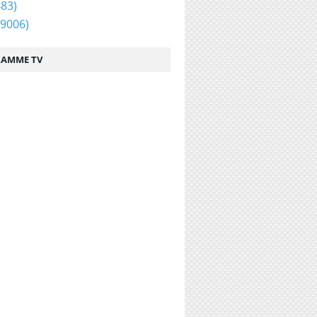
83)
9006)
AMME TV