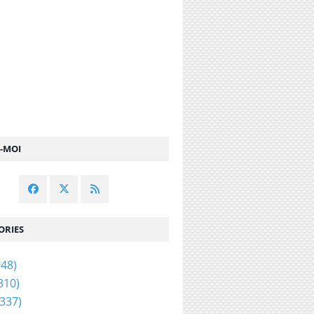
Z-MOI
ORIES
48)
310)
337)