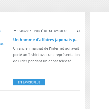
13/07/2017
PUBLIÉ DEPUIS OVERBLOG
Un homme d'affaires japonais porte un tee-shirt avec la tête d'Hitler à la télévision et provoque un scandale
Un ancien magnat de l'internet qui avait
porté un T-shirt avec une représentation
de Hitler pendant un débat télévisé...
EN SAVOIR PLUS