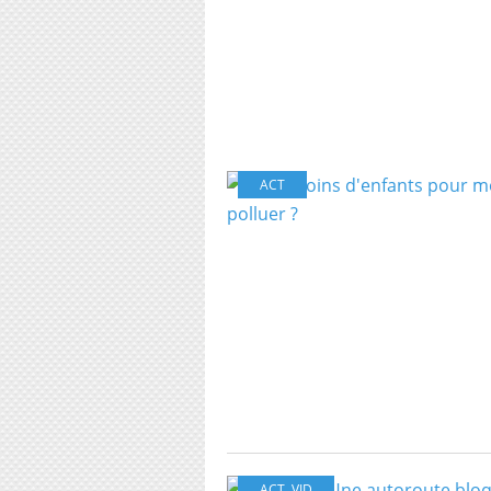
ACT
ACT
,
VID