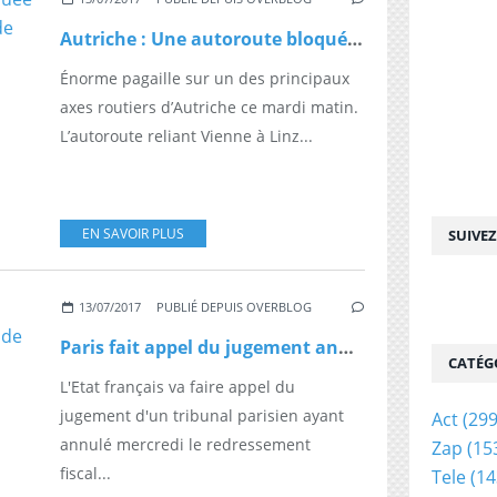
Autriche : Une autoroute bloquée pendant cinq heures à cause... de milliers de poules tombées du chargement d'un camion
Énorme pagaille sur un des principaux
axes routiers d’Autriche ce mardi matin.
L’autoroute reliant Vienne à Linz...
EN SAVOIR PLUS
SUIVE
13/07/2017
PUBLIÉ DEPUIS OVERBLOG
Paris fait appel du jugement annulant le redressement fiscal de Google
CATÉG
L'Etat français va faire appel du
jugement d'un tribunal parisien ayant
Act
(299
annulé mercredi le redressement
Zap
(15
fiscal...
Tele
(14