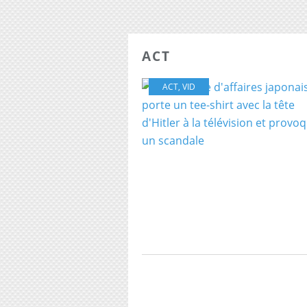
ACT
ACT
,
VID