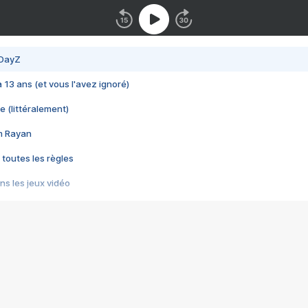
 DayZ
 a 13 ans (et vous l'avez ignoré)
e (littéralement)
im Rayan
 toutes les règles
s les jeux vidéo
us choquant de Rockstar ? - Le scandale BULLY
e plus moche de Steam
du RÊVE tourne au CAUCHEMAR
pendant 8 heures
it… à tort