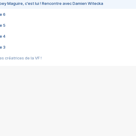
bey Maguire, c'est lui ! Rencontre avec Damien Witecka
e 6
e 5
e 4
e 3
s créatrices de la VF !
e 2
e 1
e Mektoub My Love arrive enfin ! Rencontre avec Shaïn Boumedine et Sal
i : après Toni en famille
elle réalise le bouleversant Dites lui que je l'aime
ais ! Rencontre autour de Vie privée de Rebecca Zlotowski
 de Marguerite, Grave... Rencontre avec Ella Rumpf