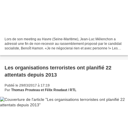
Lors de son meeting au Havre (Seine-Maritime), Jean-Luc Mélenchon a
adressé une fin de non-recevoir au rassemblement proposé par le candidat
socialiste, Benoît Hamon. «Je ne négocierai rien et avec personne !» Les
mots du leader de la France insoumise...
Les organisations terroristes ont planifié 22
attentats depuis 2013
Publié le 29/03/2017 à 17:19
Par
Thomas Prouteau et Félix Roudaut / RTL