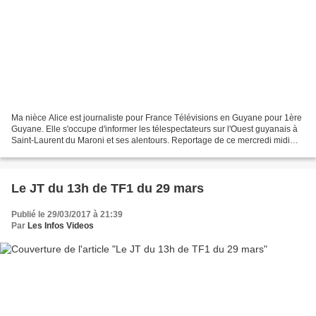
Ma nièce Alice est journaliste pour France Télévisions en Guyane pour 1ère
Guyane. Elle s'occupe d'informer les télespectateurs sur l'Ouest guyanais à
Saint-Laurent du Maroni et ses alentours. Reportage de ce mercredi midi
signé Alice Lauréat : Saint-Laurent...
Le JT du 13h de TF1 du 29 mars
Publié le 29/03/2017 à 21:39
Par
Les Infos Videos