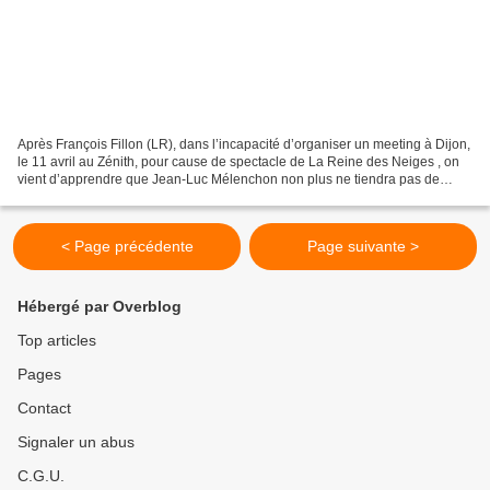
Après François Fillon (LR), dans l’incapacité d’organiser un meeting à Dijon,
le 11 avril au Zénith, pour cause de spectacle de La Reine des Neiges , on
vient d’apprendre que Jean-Luc Mélenchon non plus ne tiendra pas de
grande réunion publique dans la...
< Page précédente
Page suivante >
Hébergé par Overblog
Top articles
Pages
Contact
Signaler un abus
C.G.U.