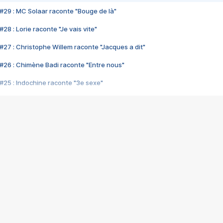
#29 : MC Solaar raconte "Bouge de là"
28 : Lorie raconte "Je vais vite"
#27 : Christophe Willem raconte "Jacques a dit"
#26 : Chimène Badi raconte "Entre nous"
#25 : Indochine raconte "3e sexe"
#24 : Zaho raconte "C'est chelou"
#23 : Patrick Bruel raconte "Au café des délices"
#22 : Kyo raconte "Le chemin"
#21 : Nolwenn Leroy raconte "Cassé"
#20 : Patrick Hernandez raconte "Born to be alive"
#19 : Lorie raconte "Près de moi"
#18 : Michael Jones raconte "A nos actes manqués" (avec Jean-Jacque