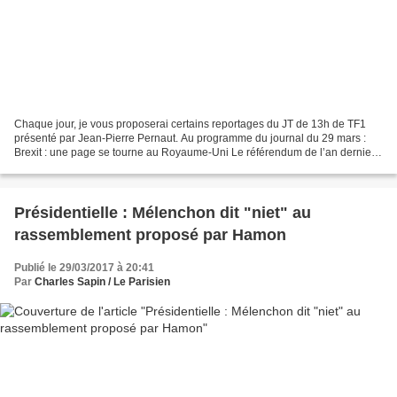
Chaque jour, je vous proposerai certains reportages du JT de 13h de TF1
présenté par Jean-Pierre Pernaut. Au programme du journal du 29 mars :
Brexit : une page se tourne au Royaume-Uni Le référendum de l’an dernier
avait marqué une rupture inédite dans...
Présidentielle : Mélenchon dit "niet" au
rassemblement proposé par Hamon
Publié le 29/03/2017 à 20:41
Par
Charles Sapin / Le Parisien