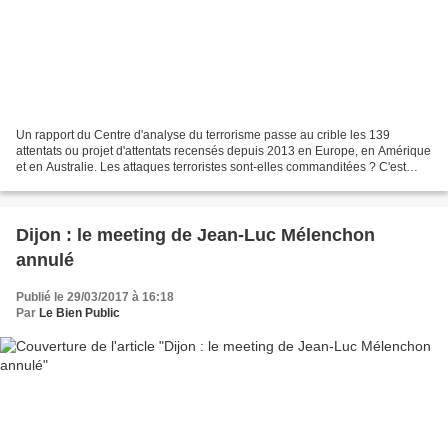
Un rapport du Centre d'analyse du terrorisme passe au crible les 139
attentats ou projet d'attentats recensés depuis 2013 en Europe, en Amérique
et en Australie. Les attaques terroristes sont-elles commanditées ? C'est
notamment à cette question qu'a...
Dijon : le meeting de Jean-Luc Mélenchon
annulé
Publié le 29/03/2017 à 16:18
Par
Le Bien Public