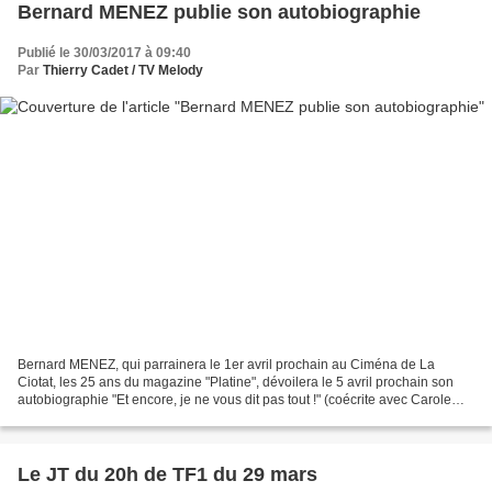
Bernard MENEZ publie son autobiographie
Publié le 30/03/2017 à 09:40
Par
Thierry Cadet / TV Melody
Bernard MENEZ, qui parrainera le 1er avril prochain au Ciména de La
Ciotat, les 25 ans du magazine "Platine", dévoilera le 5 avril prochain son
autobiographie "Et encore, je ne vous dit pas tout !" (coécrite avec Carole
WRONA), aux Editions de l'Archipel,...
Le JT du 20h de TF1 du 29 mars