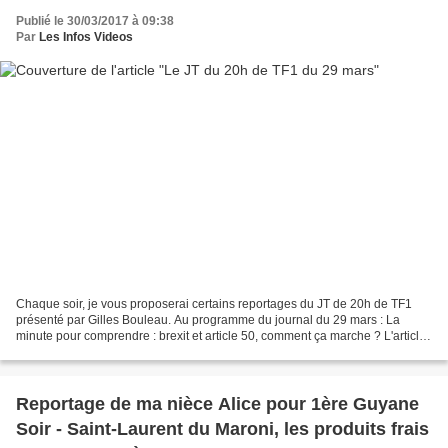
Publié le 30/03/2017 à 09:38
Par
Les Infos Videos
Chaque soir, je vous proposerai certains reportages du JT de 20h de TF1
présenté par Gilles Bouleau. Au programme du journal du 29 mars : La
minute pour comprendre : brexit et article 50, comment ça marche ? L'article
50, qui réglemente la procédure de...
Reportage de ma nièce Alice pour 1ère Guyane
Soir - Saint-Laurent du Maroni, les produits frais