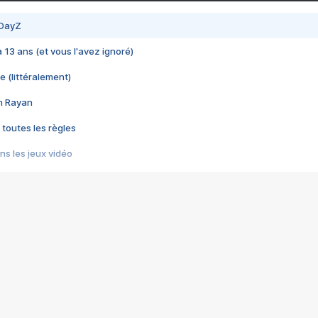
 DayZ
 a 13 ans (et vous l'avez ignoré)
e (littéralement)
im Rayan
 toutes les règles
s les jeux vidéo
us choquant de Rockstar ? - Le scandale BULLY
e plus moche de Steam
du RÊVE tourne au CAUCHEMAR
pendant 8 heures
it… à tort
umiliés par un jeu vidéo