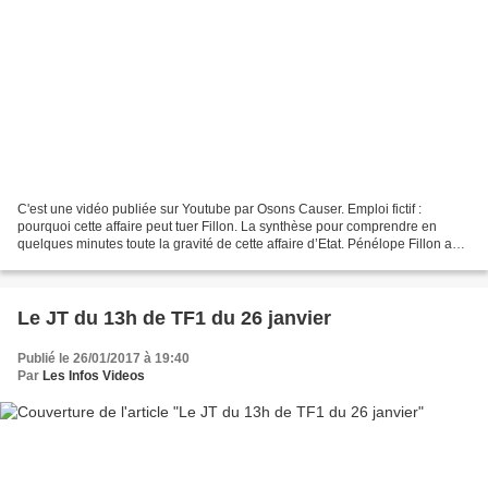
C'est une vidéo publiée sur Youtube par Osons Causer. Emploi fictif :
pourquoi cette affaire peut tuer Fillon. La synthèse pour comprendre en
quelques minutes toute la gravité de cette affaire d’Etat. Pénélope Fillon a
touché un 500.000 euros en 8 ans...
Le JT du 13h de TF1 du 26 janvier
Publié le 26/01/2017 à 19:40
Par
Les Infos Videos