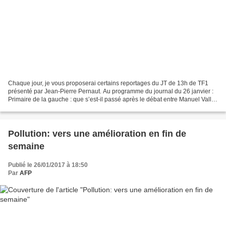
Chaque jour, je vous proposerai certains reportages du JT de 13h de TF1
présenté par Jean-Pierre Pernaut. Au programme du journal du 26 janvier :
Primaire de la gauche : que s’est-il passé après le débat entre Manuel Valls
et Benoît Hamon ? Très attendu,...
Pollution: vers une amélioration en fin de
semaine
Publié le 26/01/2017 à 18:50
Par
AFP