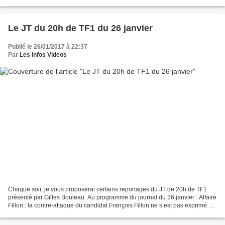
(université de Californie à Berkeley),...
Le JT du 20h de TF1 du 26 janvier
Publié le 26/01/2017 à 22:37
Par
Les Infos Videos
Chaque soir, je vous proposerai certains reportages du JT de 20h de TF1
présenté par Gilles Bouleau. Au programme du journal du 26 janvier : Affaire
Fillon : la contre-attaque du candidat François Fillon ne s’est pas exprimé de
la journée mais il a demandé...