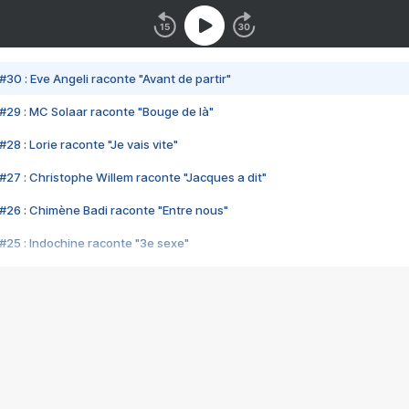
#30 : Eve Angeli raconte "Avant de partir"
#29 : MC Solaar raconte "Bouge de là"
28 : Lorie raconte "Je vais vite"
#27 : Christophe Willem raconte "Jacques a dit"
#26 : Chimène Badi raconte "Entre nous"
#25 : Indochine raconte "3e sexe"
#24 : Zaho raconte "C'est chelou"
#23 : Patrick Bruel raconte "Au café des délices"
#22 : Kyo raconte "Le chemin"
#21 : Nolwenn Leroy raconte "Cassé"
#20 : Patrick Hernandez raconte "Born to be alive"