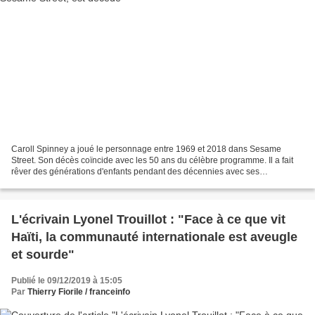
Caroll Spinney a joué le personnage entre 1969 et 2018 dans Sesame
Street. Son décès coïncide avec les 50 ans du célèbre programme. Il a fait
rêver des générations d'enfants pendant des décennies avec ses
personnages de Big Bird et de Oscar the Grouch...
L'écrivain Lyonel Trouillot : "Face à ce que vit
Haïti, la communauté internationale est aveugle
et sourde"
Publié le 09/12/2019 à 15:05
Par
Thierry Fiorile / franceinfo