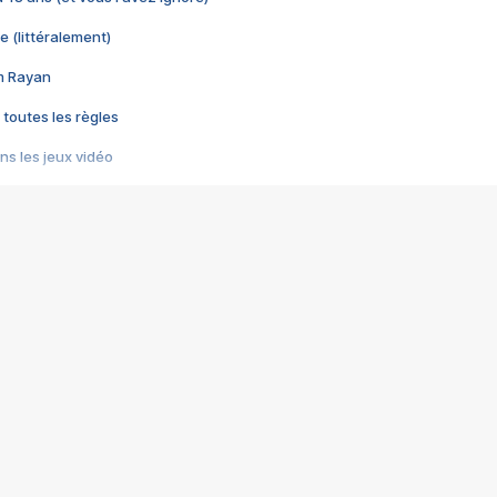
e (littéralement)
im Rayan
 toutes les règles
s les jeux vidéo
us choquant de Rockstar ? - Le scandale BULLY
e plus moche de Steam
du RÊVE tourne au CAUCHEMAR
pendant 8 heures
it… à tort
umiliés par un jeu vidéo
ire - Final Fantasy 8
ti un empire - Age of Empires