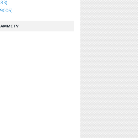
83)
9006)
AMME TV