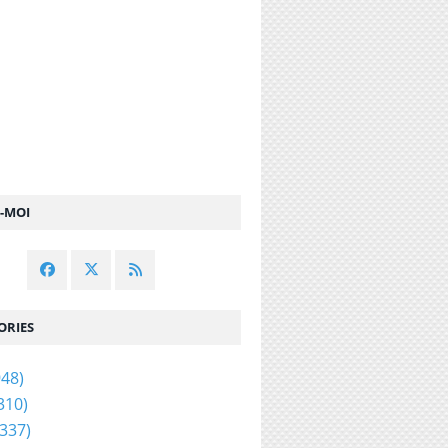
Z-MOI
ORIES
48)
310)
337)