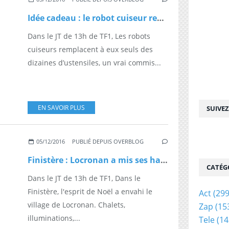
Idée cadeau : le robot cuiseur rencontre toujours autant de succès
Dans le JT de 13h de TF1, Les robots
cuiseurs remplacent à eux seuls des
dizaines d’ustensiles, un vrai commis...
EN SAVOIR PLUS
SUIVE
05/12/2016
PUBLIÉ DEPUIS OVERBLOG
Finistère : Locronan a mis ses habits de fête
CATÉG
Dans le JT de 13h de TF1, Dans le
Finistère, l'esprit de Noël a envahi le
Act
(299
village de Locronan. Chalets,
Zap
(15
illuminations,...
Tele
(14