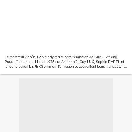
Le mercredi 7 août, TV Melody rediffusera l'émission de Guy Lux "Ring
Parade" datant du 11 mai 1975 sur Antenne 2. Guy LUX, Sophie DAREL et
le jeune Julien LEPERS animent l'émission et accueillent leurs invités : Line
RENAUD et Enrico MACIAS entre autres....