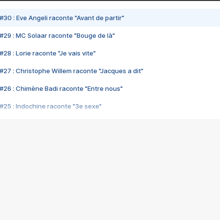
#30 : Eve Angeli raconte "Avant de partir"
#29 : MC Solaar raconte "Bouge de là"
28 : Lorie raconte "Je vais vite"
#27 : Christophe Willem raconte "Jacques a dit"
#26 : Chimène Badi raconte "Entre nous"
#25 : Indochine raconte "3e sexe"
#24 : Zaho raconte "C'est chelou"
#23 : Patrick Bruel raconte "Au café des délices"
#22 : Kyo raconte "Le chemin"
#21 : Nolwenn Leroy raconte "Cassé"
#20 : Patrick Hernandez raconte "Born to be alive"
#19 : Lorie raconte "Près de moi"