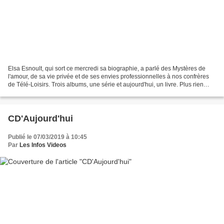
Elsa Esnoult, qui sort ce mercredi sa biographie, a parlé des Mystères de
l'amour, de sa vie privée et de ses envies professionnelles à nos confrères
de Télé-Loisirs. Trois albums, une série et aujourd'hui, un livre. Plus rien
n'arrête Elsa Esnoult, chanteuse...
CD'Aujourd'hui
Publié le 07/03/2019 à 10:45
Par
Les Infos Videos