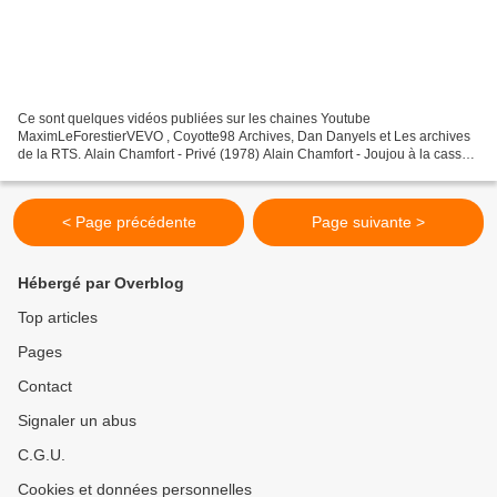
Ce sont quelques vidéos publiées sur les chaines Youtube
MaximLeForestierVEVO , Coyotte98 Archives, Dan Danyels et Les archives
de la RTS. Alain Chamfort - Privé (1978) Alain Chamfort - Joujou à la casse
(1978) Alain Chamfort : "Réaliser un film est un...
< Page précédente
Page suivante >
Hébergé par Overblog
Top articles
Pages
Contact
Signaler un abus
C.G.U.
Cookies et données personnelles