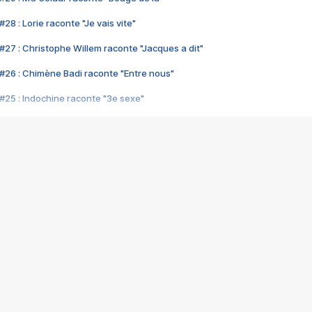
28 : Lorie raconte "Je vais vite"
#27 : Christophe Willem raconte "Jacques a dit"
#26 : Chimène Badi raconte "Entre nous"
#25 : Indochine raconte "3e sexe"
#24 : Zaho raconte "C'est chelou"
#23 : Patrick Bruel raconte "Au café des délices"
#22 : Kyo raconte "Le chemin"
#21 : Nolwenn Leroy raconte "Cassé"
#20 : Patrick Hernandez raconte "Born to be alive"
#19 : Lorie raconte "Près de moi"
#18 : Michael Jones raconte "A nos actes manqués" (avec Jean-Jacque
#17 : Khaled raconte "Aïcha"