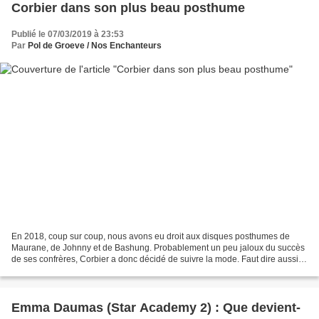
Corbier dans son plus beau posthume
Publié le 07/03/2019 à 23:53
Par
Pol de Groeve / Nos Enchanteurs
En 2018, coup sur coup, nous avons eu droit aux disques posthumes de
Maurane, de Johnny et de Bashung. Probablement un peu jaloux du succès
de ses confrères, Corbier a donc décidé de suivre la mode. Faut dire aussi
qu’il avait tout compris, le bougre...
Emma Daumas (Star Academy 2) : Que devient-