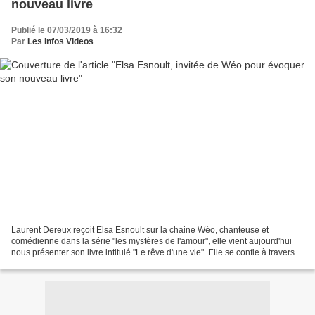
nouveau livre
Publié le 07/03/2019 à 16:32
Par
Les Infos Videos
Laurent Dereux reçoit Elsa Esnoult sur la chaine Wéo, chanteuse et
comédienne dans la série "les mystères de l'amour", elle vient aujourd'hui
nous présenter son livre intitulé "Le rêve d'une vie". Elle se confie à travers
cet ouvrage sur sa vie, son parcours...