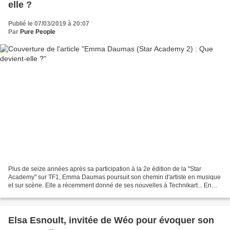
elle ?
Publié le 07/03/2019 à 20:07
Par
Pure People
Plus de seize années après sa participation à la 2e édition de la "Star
Academy" sur TF1, Emma Daumas poursuit son chemin d'artiste en musique
et sur scène. Elle a récemment donné de ses nouvelles à Technikart... En
2002, Emma Daumas était l'une des figures...
Elsa Esnoult, invitée de Wéo pour évoquer son