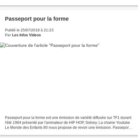
anniversaire, TMC propose un document...
Passeport pour la forme
Publié le 25/07/2018 à 21:23
Par
Les Infos Videos
Passeport pour la forme est une émission de variété diffusée sur TF1 durant
l'été 1984 présenté par l'animateur de HIP HOP, Sidney. La chaine Youtube
Le Monde des Enfants 80 nous propose de revoir une émission. Passeport
pour la forme - "Sidney" - 30/08/1984...