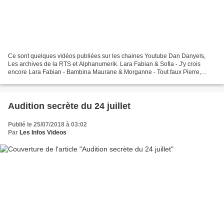
Ce sont quelques vidéos publiées sur les chaines Youtube Dan Danyels,
Les archives de la RTS et Alphanumerik. Lara Fabian & Sofia - J'y crois
encore Lara Fabian - Bambina Maurane & Morganne - Tout faux Pierre,
Romain & Michal - Rocket man Lara Fabian...
Audition secrète du 24 juillet
Publié le 25/07/2018 à 03:02
Par
Les Infos Videos