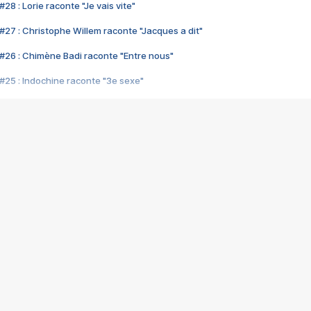
28 : Lorie raconte "Je vais vite"
#27 : Christophe Willem raconte "Jacques a dit"
#26 : Chimène Badi raconte "Entre nous"
#25 : Indochine raconte "3e sexe"
#24 : Zaho raconte "C'est chelou"
#23 : Patrick Bruel raconte "Au café des délices"
#22 : Kyo raconte "Le chemin"
#21 : Nolwenn Leroy raconte "Cassé"
#20 : Patrick Hernandez raconte "Born to be alive"
#19 : Lorie raconte "Près de moi"
#18 : Michael Jones raconte "A nos actes manqués" (avec Jean-Jacque
#17 : Khaled raconte "Aïcha"
#16 : Corneille raconte "Parce qu'on vient de loin"