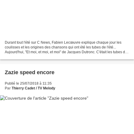
Durant tout l'été sur C News, Fabien Lecœuvre explique chaque jour les
coulisses et les origines des chansons qui ont été les tubes de l'été...
Aujourd'hui, "Et moi, et moi, et moi" de Jacques Dutronc. C'était les tubes de
l'été du 25 juillet Fabien Lecoeuvre...
Zazie speed encore
Publié le 25/07/2018 à 11:35
Par
Thierry Cadet / TV Melody