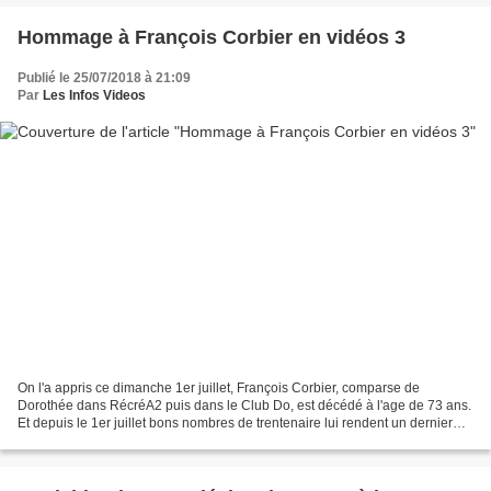
Hommage à François Corbier en vidéos 3
Publié le 25/07/2018 à 21:09
Par
Les Infos Videos
On l'a appris ce dimanche 1er juillet, François Corbier, comparse de
Dorothée dans RécréA2 puis dans le Club Do, est décédé à l'age de 73 ans.
Et depuis le 1er juillet bons nombres de trentenaire lui rendent un dernier
hommage. C'est le cas sur les chaines...