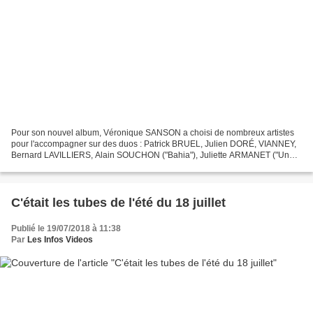
Pour son nouvel album, Véronique SANSON a choisi de nombreux artistes
pour l'accompagner sur des duos : Patrick BRUEL, Julien DORÉ, VIANNEY,
Bernard LAVILLIERS, Alain SOUCHON ("Bahia"), Juliette ARMANET ("Une
nuit sur son épaule"), ZAZ ("C'est long c'est...
C'était les tubes de l'été du 18 juillet
Publié le 19/07/2018 à 11:38
Par
Les Infos Videos