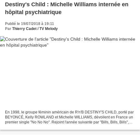
Destiny's Child : Michelle Williams internée en
hôpital psychiatrique
Publié le 19/07/2018 à 19:11
Par
Thierry Cadet / TV Melody
En 1998, le groupe féminin américain de R'n'B DESTINY'S CHILD, porté par
BEYONCÉ, Kelly ROWLAND et Michelle WILLIAMS, dévoilent en France un
premier single "No No No". Rejoint l'année suivante par "Bills, Bills, Bills",
puis par le tube "Say My Name"...