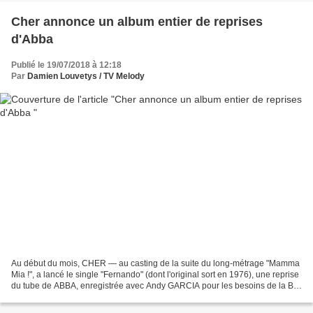
Cher annonce un album entier de reprises
d'Abba
Publié le 19/07/2018 à 12:18
Par
Damien Louvetys / TV Melody
Au début du mois, CHER — au casting de la suite du long-métrage "Mamma
Mia !", a lancé le single "Fernando" (dont l'original sort en 1976), une reprise
du tube de ABBA, enregistrée avec Andy GARCIA pour les besoins de la B.O
du film. Dans "Mamma Mia :...