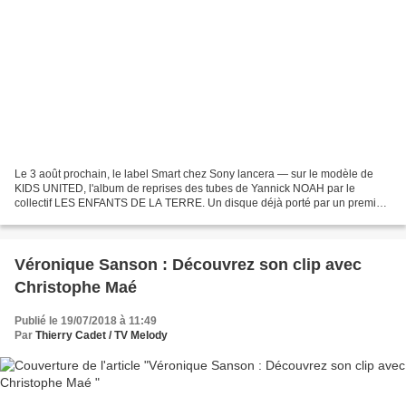
Le 3 août prochain, le label Smart chez Sony lancera — sur le modèle de
KIDS UNITED, l'album de reprises des tubes de Yannick NOAH par le
collectif LES ENFANTS DE LA TERRE. Un disque déjà porté par un premier
extrait, "Métis(se)". Estéban, Leeloo, Nathan,...
Véronique Sanson : Découvrez son clip avec
Christophe Maé
Publié le 19/07/2018 à 11:49
Par
Thierry Cadet / TV Melody