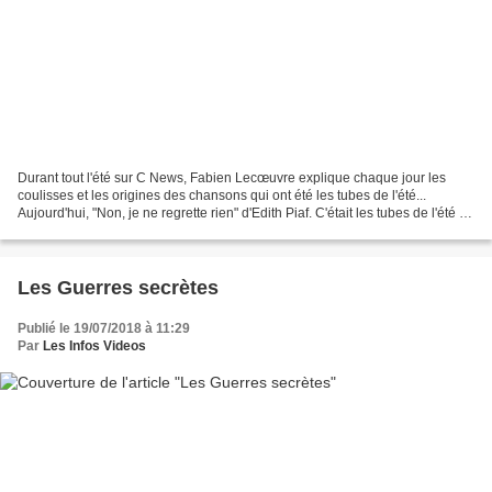
Durant tout l'été sur C News, Fabien Lecœuvre explique chaque jour les
coulisses et les origines des chansons qui ont été les tubes de l'été...
Aujourd'hui, "Non, je ne regrette rien" d'Edith Piaf. C'était les tubes de l'été du
18 juillet Fabien Lecoeuvre...
Les Guerres secrètes
Publié le 19/07/2018 à 11:29
Par
Les Infos Videos