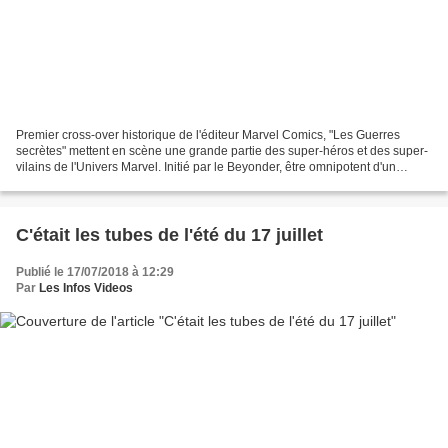
Premier cross-over historique de l'éditeur Marvel Comics, "Les Guerres
secrètes" mettent en scène une grande partie des super-héros et des super-
vilains de l'Univers Marvel. Initié par le Beyonder, être omnipotent d'un
univers côtoyant le nôtre, cet affrontement...
C'était les tubes de l'été du 17 juillet
Publié le 17/07/2018 à 12:29
Par
Les Infos Videos