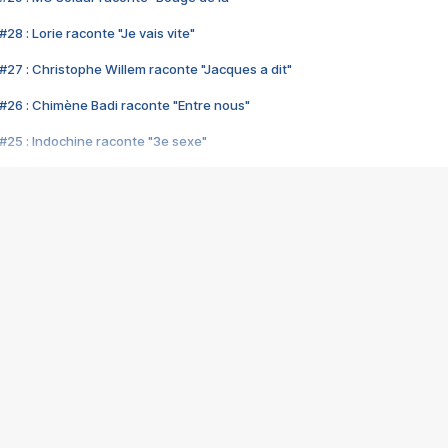
28 : Lorie raconte "Je vais vite"
#27 : Christophe Willem raconte "Jacques a dit"
#26 : Chimène Badi raconte "Entre nous"
#25 : Indochine raconte "3e sexe"
#24 : Zaho raconte "C'est chelou"
#23 : Patrick Bruel raconte "Au café des délices"
#22 : Kyo raconte "Le chemin"
#21 : Nolwenn Leroy raconte "Cassé"
#20 : Patrick Hernandez raconte "Born to be alive"
#19 : Lorie raconte "Près de moi"
#18 : Michael Jones raconte "A nos actes manqués" (avec Jean-Jacque
#17 : Khaled raconte "Aïcha"