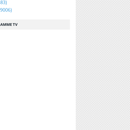
83)
9006)
AMME TV