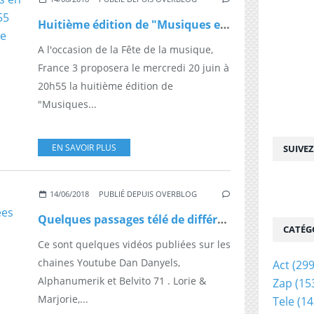
Huitième édition de "Musiques en fêtes", le mercredi 20 juin à 20h55 sur France 3. Découvrez la bande annonce
A l'occasion de la Fête de la musique,
France 3 proposera le mercredi 20 juin à
20h55 la huitième édition de
"Musiques...
EN SAVOIR PLUS
SUIVE
14/06/2018
PUBLIÉ DEPUIS OVERBLOG
Quelques passages télé de différents artistes dans les années 60 aux années 1990 79
CATÉG
Ce sont quelques vidéos publiées sur les
chaines Youtube Dan Danyels,
Act
(299
Alphanumerik et Belvito 71 . Lorie &
Zap
(15
Marjorie,...
Tele
(14