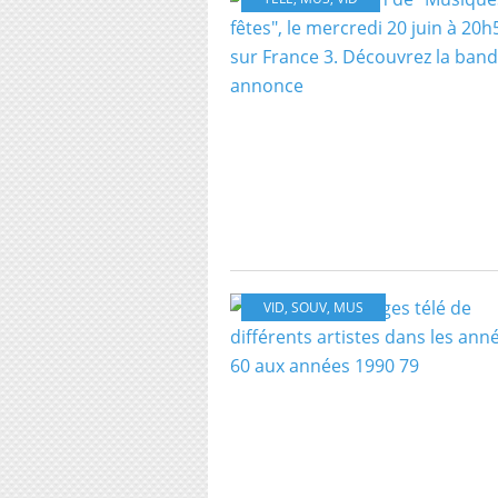
VID
,
SOUV
,
MUS