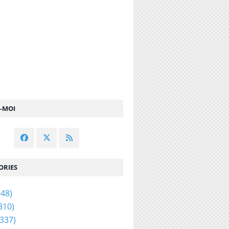
Z-MOI
ORIES
48)
310)
337)