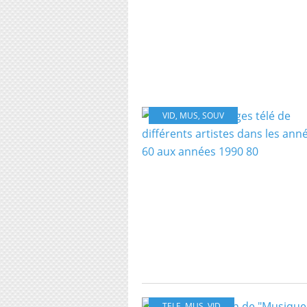
VID
,
MUS
,
SOUV
TELE
,
MUS
,
VID