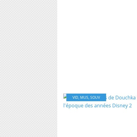
VID
,
MUS
,
SOUV