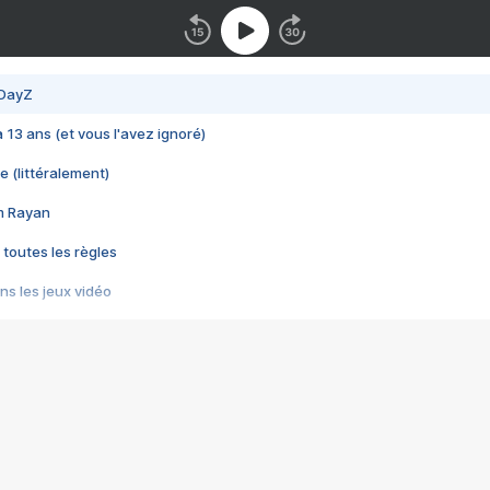
 DayZ
 a 13 ans (et vous l'avez ignoré)
e (littéralement)
im Rayan
 toutes les règles
s les jeux vidéo
us choquant de Rockstar ? - Le scandale BULLY
e plus moche de Steam
du RÊVE tourne au CAUCHEMAR
pendant 8 heures
it… à tort