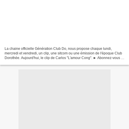
La chaine officielle Génération Club Do, nous propose chaque lundi,
mercredi et vendredi, un clip, une sitcom ou une émission de l'époque Club
Dorothée. Aujourd'hui, le clip de Carlos "L'amour Cong". ► Abonnez-vous à
Génération Club Do ! http://bit.ly/1ozrNSE...