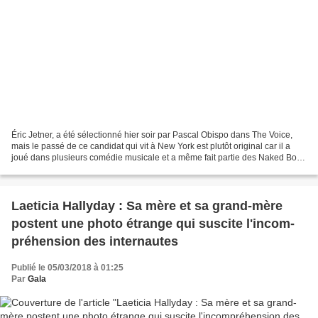
Éric Jetner, a été sélectionné hier soir par Pascal Obispo dans The Voice,
mais le passé de ce candidat qui vit à New York est plutôt original car il a
joué dans plusieurs comédie musicale et a même fait partie des Naked Boys
Singing qui se produisent...
Laeti­cia Hally­day : Sa mère et sa grand-mère
postent une photo étrange qui suscite l'incom­
pré­hen­sion des inter­nautes
Publié le 05/03/2018 à 01:25
Par
Gala