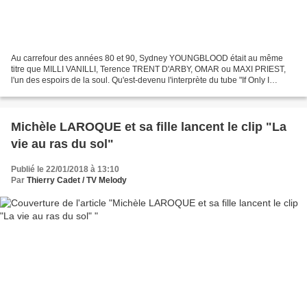
Au carrefour des années 80 et 90, Sydney YOUNGBLOOD était au même
titre que MILLI VANILLI, Terence TRENT D'ARBY, OMAR ou MAXI PRIEST,
l'un des espoirs de la soul. Qu'est-devenu l'interprète du tube "If Only I
Could", vingt-huit ans après sa 8ème place...
Michèle LAROQUE et sa fille lancent le clip "La
vie au ras du sol"
Publié le 22/01/2018 à 13:10
Par
Thierry Cadet / TV Melody