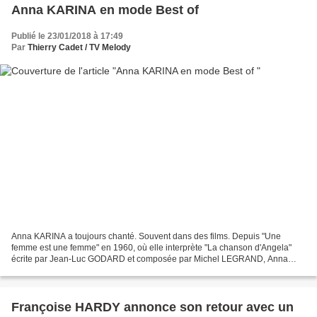
Anna KARINA en mode Best of
Publié le 23/01/2018 à 17:49
Par
Thierry Cadet / TV Melody
Anna KARINA a toujours chanté. Souvent dans des films. Depuis "Une
femme est une femme" en 1960, où elle interprète "La chanson d'Angela"
écrite par Jean-Luc GODARD et composée par Michel LEGRAND, Anna
KARINA a chanté BASSIAK toujours pour GODARD et surtout...
Françoise HARDY annonce son retour avec un