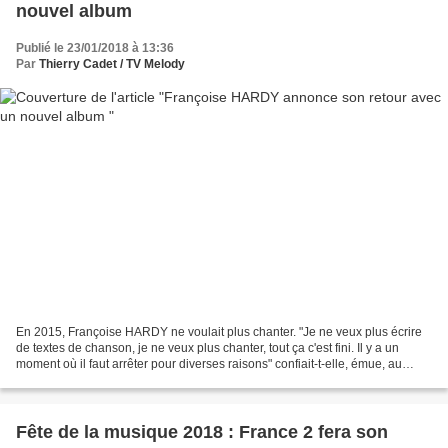
nouvel album
Publié le 23/01/2018 à 13:36
Par
Thierry Cadet / TV Melody
En 2015, Françoise HARDY ne voulait plus chanter. "Je ne veux plus écrire
de textes de chanson, je ne veux plus chanter, tout ça c'est fini. Il y a un
moment où il faut arrêter pour diverses raisons" confiait-t-elle, émue, au
micro de Marc-Olivier FOGIEL...
Fête de la musique 2018 : France 2 fera son