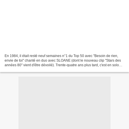
En 1984, il était resté neuf semaines n°1 du Top 50 avec "Besoin de rien,
envie de toi" chanté en duo avec SLOANE (dont le nouveau clip "Stars des
années 80" vient d'être dévoilé). Trente-quatre ans plus tard, c'est en solo
que PETER alias Jean-Pierre...