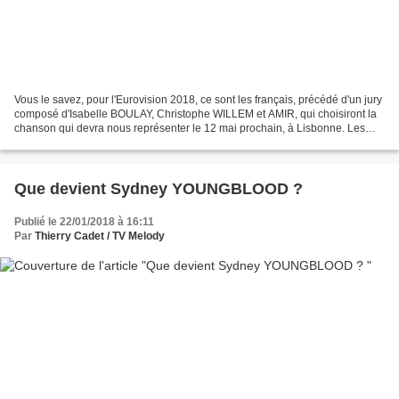
Vous le savez, pour l'Eurovision 2018, ce sont les français, précédé d'un jury
composé d'Isabelle BOULAY, Christophe WILLEM et AMIR, qui choisiront la
chanson qui devra nous représenter le 12 mai prochain, à Lisbonne. Les
deux premières demi-finales (présentée...
Que devient Sydney YOUNGBLOOD ?
Publié le 22/01/2018 à 16:11
Par
Thierry Cadet / TV Melody