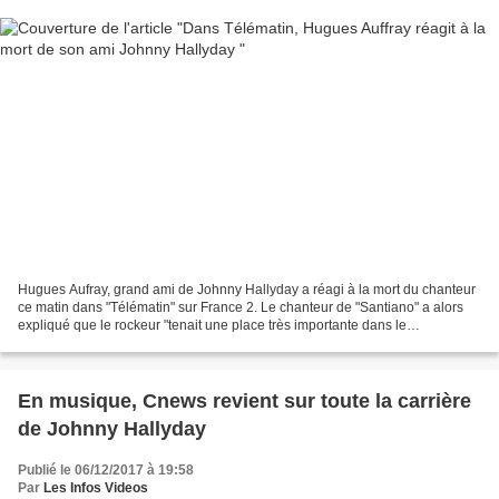
Hugues Aufray, grand ami de Johnny Hallyday a réagi à la mort du chanteur
ce matin dans "Télématin" sur France 2. Le chanteur de "Santiano" a alors
expliqué que le rockeur "tenait une place très importante dans le
showbusiness" et qu'"il faisait très...
En musique, Cnews revient sur toute la carrière
de Johnny Hallyday
Publié le 06/12/2017 à 19:58
Par
Les Infos Videos