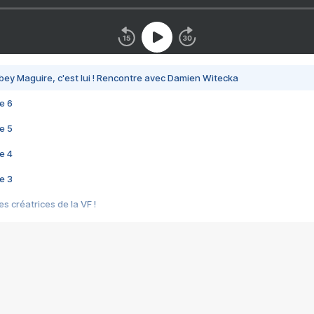
bey Maguire, c'est lui ! Rencontre avec Damien Witecka
e 6
e 5
e 4
e 3
s créatrices de la VF !
e 2
e 1
e Mektoub My Love arrive enfin ! Rencontre avec Shaïn Boumedine et Sal
i : après Toni en famille