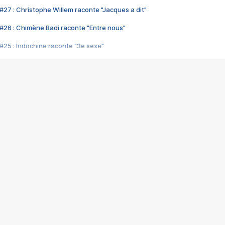
#27 : Christophe Willem raconte "Jacques a dit"
#26 : Chimène Badi raconte "Entre nous"
#25 : Indochine raconte "3e sexe"
#24 : Zaho raconte "C'est chelou"
#23 : Patrick Bruel raconte "Au café des délices"
#22 : Kyo raconte "Le chemin"
#21 : Nolwenn Leroy raconte "Cassé"
#20 : Patrick Hernandez raconte "Born to be alive"
#19 : Lorie raconte "Près de moi"
#18 : Michael Jones raconte "A nos actes manqués" (avec Jean-Jacque
#17 : Khaled raconte "Aïcha"
#16 : Corneille raconte "Parce qu'on vient de loin"