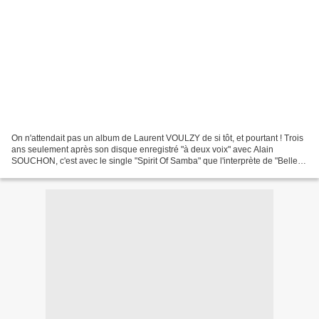
On n'attendait pas un album de Laurent VOULZY de si tôt, et pourtant ! Trois
ans seulement après son disque enregistré "à deux voix" avec Alain
SOUCHON, c'est avec le single "Spirit Of Samba" que l'interprète de "Belle-
Île-en-Mer" fait son retour sur...