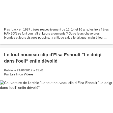
Flashback en 1997 : âgés respectivement de 11, 14 et 16 ans, les trois frères
HANSON se font connaître. Leurs arguments ? Outre leurs chevelures
blondes et leurs visages poupins, la critique salue le fait que, malgré leur
jeune âge, ils composent et écrivent...
Le tout nouveau clip d'Elsa Esnoult "Le doigt
dans l'oeil" enfin dévoilé
Publié le 21/06/2017 à 11:41
Par
Les Infos Videos