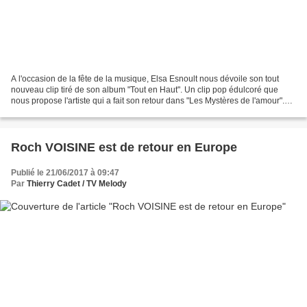
A l'occasion de la fête de la musique, Elsa Esnoult nous dévoile son tout
nouveau clip tiré de son album "Tout en Haut". Un clip pop édulcoré que
nous propose l'artiste qui a fait son retour dans "Les Mystères de l'amour".
Découvrez donc le clip "Le doigt...
Roch VOISINE est de retour en Europe
Publié le 21/06/2017 à 09:47
Par
Thierry Cadet / TV Melody