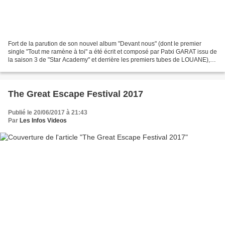
Fort de la parution de son nouvel album "Devant nous" (dont le premier
single "Tout me ramène à toi" a été écrit et composé par Patxi GARAT issu de
la saison 3 de "Star Academy" et derrière les premiers tubes de LOUANE),
Roch VOISINE repartira sur les...
The Great Escape Festival 2017
Publié le 20/06/2017 à 21:43
Par
Les Infos Videos