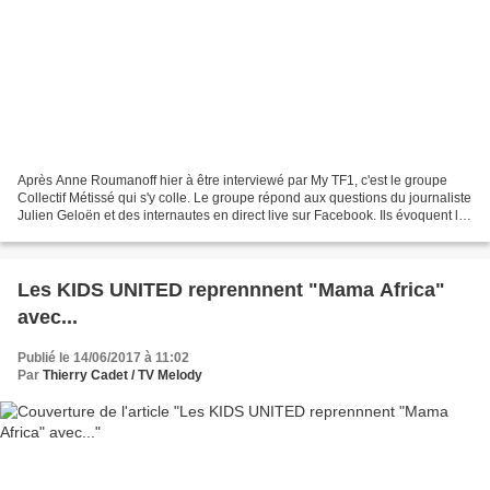
Après Anne Roumanoff hier à être interviewé par My TF1, c'est le groupe
Collectif Métissé qui s'y colle. Le groupe répond aux questions du journaliste
Julien Geloën et des internautes en direct live sur Facebook. Ils évoquent la
sortie de leur nouvel...
Les KIDS UNITED reprennnent "Mama Africa"
avec...
Publié le 14/06/2017 à 11:02
Par
Thierry Cadet / TV Melody