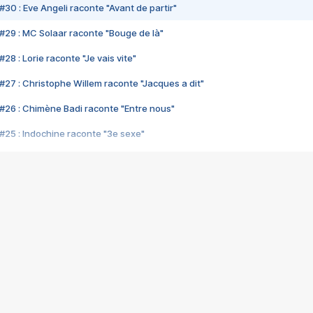
#30 : Eve Angeli raconte "Avant de partir"
#29 : MC Solaar raconte "Bouge de là"
28 : Lorie raconte "Je vais vite"
#27 : Christophe Willem raconte "Jacques a dit"
#26 : Chimène Badi raconte "Entre nous"
#25 : Indochine raconte "3e sexe"
#24 : Zaho raconte "C'est chelou"
#23 : Patrick Bruel raconte "Au café des délices"
#22 : Kyo raconte "Le chemin"
#21 : Nolwenn Leroy raconte "Cassé"
#20 : Patrick Hernandez raconte "Born to be alive"
#19 : Lorie raconte "Près de moi"
#18 : Michael Jones raconte "A nos actes manqués" (avec Jean-Jacque