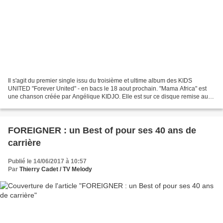
Il s'agit du premier single issu du troisième et ultime album des KIDS
UNITED "Forever United" - en bacs le 18 aout prochain. "Mama Africa" est
une chanson créée par Angélique KIDJO. Elle est sur ce disque remise au
goût du jour pour l'été, et défendue...
FOREIGNER : un Best of pour ses 40 ans de
carrière
Publié le 14/06/2017 à 10:57
Par
Thierry Cadet / TV Melody