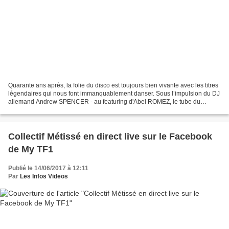
Quarante ans après, la folie du disco est toujours bien vivante avec les titres
légendaires qui nous font immanquablement danser. Sous l’impulsion du DJ
allemand Andrew SPENCER - au featuring d'Abel ROMEZ, le tube du
groupe OTTAWAN "D.I.S.C.O." s'offre...
Collectif Métissé en direct live sur le Facebook
de My TF1
Publié le 14/06/2017 à 12:11
Par
Les Infos Videos