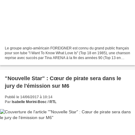
Le groupe anglo-américain FOREIGNER est connu du grand public français
pour son tube "I Want To Know What Love Is" (Top 18 en 1985), une chanson
reprise avec succès par Tina ARENA à la fin des années 90 (Top 13 en
1999). Le Best of "40" propose de retracer...
"Nouvelle Star" : Cœur de pirate sera dans le
jury de l'émission sur M6
Publié le 14/06/2017 à 10:14
Par
Isabelle Morini-Bosc / RTL