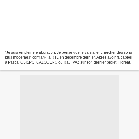
"Je suis en pleine élaboration. Je pense que je vais aller chercher des sons
plus modernes" confiait-il à RTL en décembre dernier. Après avoir fait appel
à Pascal OBISPO, CALOGERO ou Raúl PAZ sur son dernier projet, Florent
PAGNY a décidé de faire confiance...