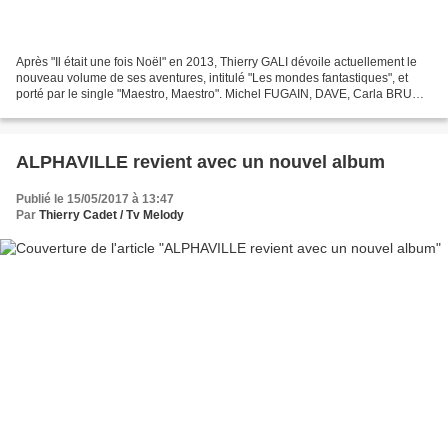
Après "Il était une fois Noël" en 2013, Thierry GALI dévoile actuellement le
nouveau volume de ses aventures, intitulé "Les mondes fantastiques", et
porté par le single "Maestro, Maestro". Michel FUGAIN, DAVE, Carla BRUNI,
Chantal LAUBY, Olivier DE BENOIST,...
ALPHAVILLE revient avec un nouvel album
Publié le 15/05/2017 à 13:47
Par
Thierry Cadet / Tv Melody