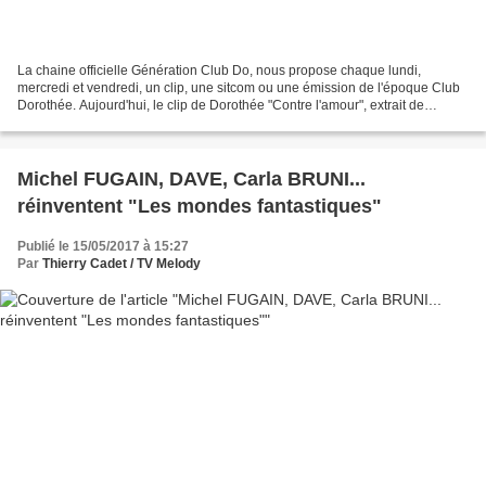
La chaine officielle Génération Club Do, nous propose chaque lundi,
mercredi et vendredi, un clip, une sitcom ou une émission de l'époque Club
Dorothée. Aujourd'hui, le clip de Dorothée "Contre l'amour", extrait de
"Nashville" sorti en 1994. Dorothée...
Michel FUGAIN, DAVE, Carla BRUNI...
réinventent "Les mondes fantastiques"
Publié le 15/05/2017 à 15:27
Par
Thierry Cadet / TV Melody