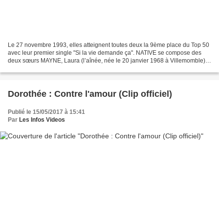
Le 27 novembre 1993, elles atteignent toutes deux la 9ème place du Top 50
avec leur premier single "Si la vie demande ça". NATIVE se compose des
deux sœurs MAYNE, Laura (l’aînée, née le 20 janvier 1968 à Villemomble)
et Chris (née le 12 janvier 1970 à...
Dorothée : Contre l'amour (Clip officiel)
Publié le 15/05/2017 à 15:41
Par
Les Infos Videos