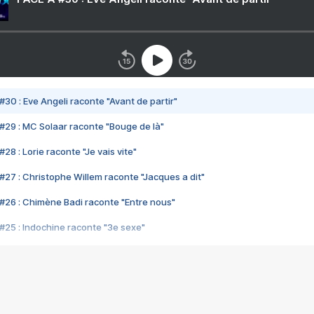
#30 : Eve Angeli raconte "Avant de partir"
#29 : MC Solaar raconte "Bouge de là"
28 : Lorie raconte "Je vais vite"
#27 : Christophe Willem raconte "Jacques a dit"
#26 : Chimène Badi raconte "Entre nous"
#25 : Indochine raconte "3e sexe"
#24 : Zaho raconte "C'est chelou"
#23 : Patrick Bruel raconte "Au café des délices"
#22 : Kyo raconte "Le chemin"