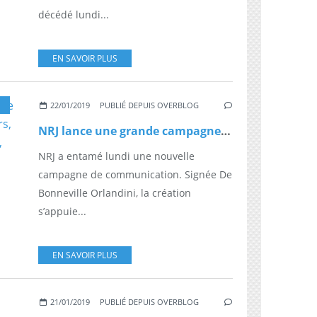
décédé lundi...
EN SAVOIR PLUS
22/01/2019
PUBLIÉ DEPUIS OVERBLOG
NRJ lance une grande campagne de communication avec des stars, dont Dua Lipa, Ed Sheeran, Pink, David Guetta, Rita Ora, Maitre Gims...
NRJ a entamé lundi une nouvelle
campagne de communication. Signée De
Bonneville Orlandini, la création
s’appuie...
EN SAVOIR PLUS
21/01/2019
PUBLIÉ DEPUIS OVERBLOG