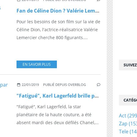
Fan de Céline Dion ? Valérie Lemercier cherche 800 figurants pour son film sur la star
Pour les besoins de son film sur la vie de
Céline Dion, l'actrice-réalisatrice Valérie
Lemercier cherche 800 figurants....
EN SAVOIR PLUS
SUIVE
22/01/2019
PUBLIÉ DEPUIS OVERBLOG
"Fatigué", Karl Lagerfeld brille par son absence
CATÉG
"Fatigué", Karl Lagerfeld, la star
planétaire de la haute couture, a été
Act
(299
absent mardi des deux défilés Chanel,...
Zap
(15
Tele
(14