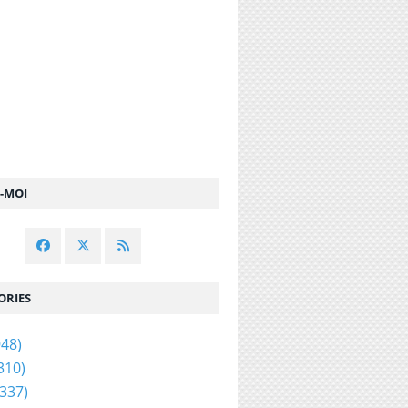
Z-MOI
ORIES
48)
310)
337)