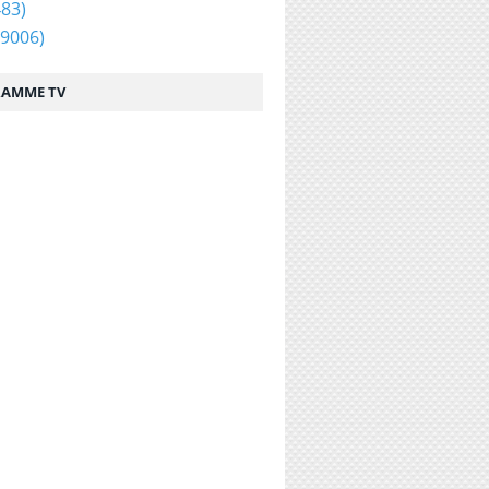
83)
9006)
AMME TV