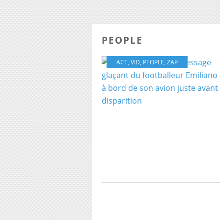
PEOPLE
ACT
,
VID
,
PEOPLE
,
ZAP