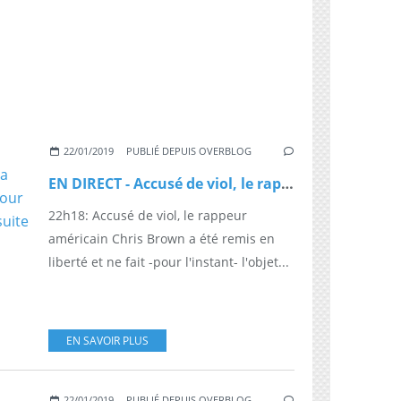
22/01/2019
PUBLIÉ DEPUIS OVERBLOG
EN DIRECT - Accusé de viol, le rappeur américain Chris Brown a été remis en liberté et ne fait - pour l'instant - l'objet d'aucune poursuite - Il insulte son accusatrice en sortant de garde à vue
22h18: Accusé de viol, le rappeur
américain Chris Brown a été remis en
liberté et ne fait -pour l'instant- l'objet...
EN SAVOIR PLUS
22/01/2019
PUBLIÉ DEPUIS OVERBLOG