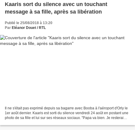
Kaaris sort du silence avec un touchant
message à sa fille, après sa libération
Publié le 25/08/2018 à 13:20
Par
Eléanor Douet / RTL
Il ne s'était pas exprimé depuis sa bagarre avec Booba à l'aéroport d'Orly le
1er août dernier. Kaaris est sorti du silence vendredi 24 août en postant une
photo de sa fille et lui sur ses réseaux sociaux. "Papa va bien. Je resterai
toujours debout pour...