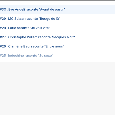
#30 : Eve Angeli raconte "Avant de partir"
#29 : MC Solaar raconte "Bouge de là"
28 : Lorie raconte "Je vais vite"
#27 : Christophe Willem raconte "Jacques a dit"
#26 : Chimène Badi raconte "Entre nous"
#25 : Indochine raconte "3e sexe"
#24 : Zaho raconte "C'est chelou"
#23 : Patrick Bruel raconte "Au café des délices"
#22 : Kyo raconte "Le chemin"
#21 : Nolwenn Leroy raconte "Cassé"
#20 : Patrick Hernandez raconte "Born to be alive"
#19 : Lorie raconte "Près de moi"