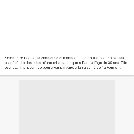
Selon Pure People, la chanteuse et mannequin polonaise Joanna Rosiak
est décédée des suites d'une crise cardiaque à Paris à l'âge de 39 ans. Elle
est notamment connue pour avoir participé à la saison 2 de "la Ferme
célébrités". C'est une bien triste nouvelle...