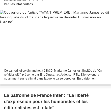
Publié le 28/04/2017 à 17:01
Par
Les Infos Videos
Ce samedi et ce dimanche, à 13h30, Marianne James est l'invitée de "On
refait la télé", présenté par Eric Dussart et Jade, sur RTL. Elle reviendra
notamment sur le climat dans laquelle va se dérouler l'Eurovision en
Ukraine, le 13 mai prochain. "Ça ne...
La patronne de France Inter : "La liberté
d'expression pour les humoristes et les
éditorialistes est totale"