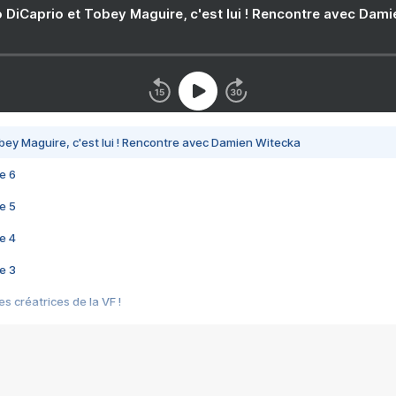
 DiCaprio et Tobey Maguire, c'est lui ! Rencontre avec Dam
bey Maguire, c'est lui ! Rencontre avec Damien Witecka
e 6
e 5
e 4
e 3
s créatrices de la VF !
e 2
e 1