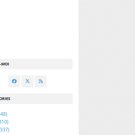
Z-MOI
ORIES
48)
310)
337)