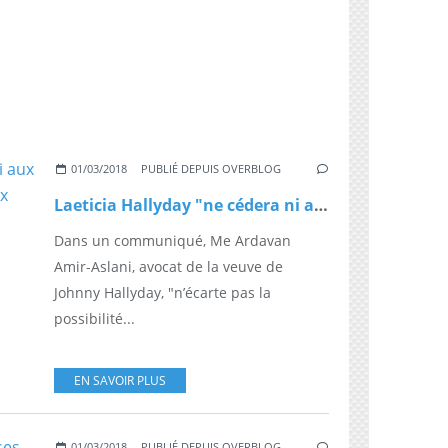
01/03/2018
PUBLIÉ DEPUIS OVERBLOG
Laeticia Hallyday "ne cédera ni aux manœuvres d’intimidation ni aux attaques"
Dans un communiqué, Me Ardavan
Amir-Aslani, avocat de la veuve de
Johnny Hallyday, "n’écarte pas la
possibilité...
EN SAVOIR PLUS
01/03/2018
PUBLIÉ DEPUIS OVERBLOG