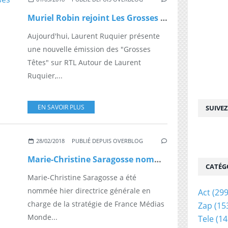
Muriel Robin rejoint Les Grosses têtes dès aujourd'hui sur RTL
Aujourd'hui, Laurent Ruquier présente
une nouvelle émission des "Grosses
Têtes" sur RTL Autour de Laurent
Ruquier,...
EN SAVOIR PLUS
SUIVE
28/02/2018
PUBLIÉ DEPUIS OVERBLOG
Marie-Christine Saragosse nommée directrice générale de France Médias Monde
CATÉG
Marie-Christine Saragosse a été
nommée hier directrice générale en
Act
(299
charge de la stratégie de France Médias
Zap
(15
Monde...
Tele
(14