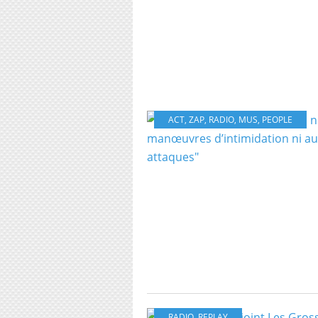
ACT
,
ZAP
,
RADIO
,
MUS
,
PEOPLE
RADIO
,
REPLAY