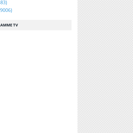
83)
9006)
AMME TV