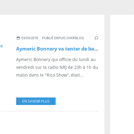
03/03/2018
PUBLIÉ DEPUIS OVERBLOG
Aymeric Bonnery va tenter de battre le record de la plus longue émission de radio sur NRJ, dès vendredi prochain à 23h00
Aymeric Bonnery qui officie du lundi au
vendredi sur la radio NRJ de 23h à 1h du
matin dans le "Rico Show", était...
EN SAVOIR PLUS