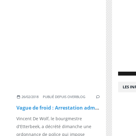
LES I
26/02/2018
PUBLIÉ DEPUIS OVERBLOG
Vague de froid : Arrestation administrative des SDF refusant d'intégrer les abris à Etterbeek
Vincent De Wolf, le bourgmestre
d'Etterbeek, a décrété dimanche une
ordonnance de police qui impose