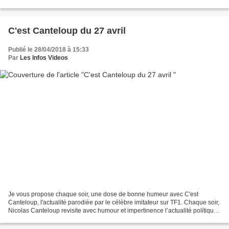
Quentin) Invités : Vincent Lacoste...
C'est Canteloup du 27 avril
Publié le 28/04/2018 à 15:33
Par
Les Infos Videos
Je vous propose chaque soir, une dose de bonne humeur avec C'est
Canteloup, l'actualité parodiée par le célèbre imitateur sur TF1. Chaque soir,
Nicolas Canteloup revisite avec humour et impertinence l’actualité politique
avec la complicité de Nikos Aliagas....