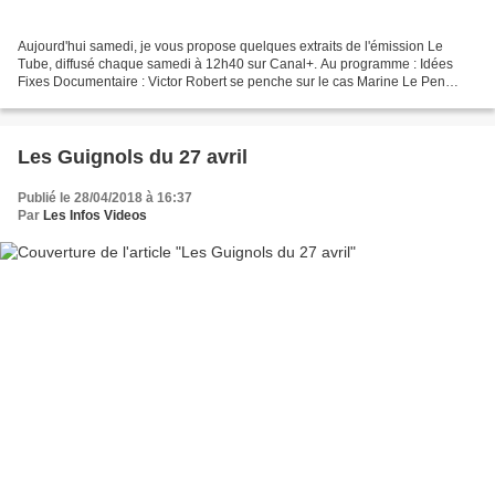
Aujourd'hui samedi, je vous propose quelques extraits de l'émission Le
Tube, diffusé chaque samedi à 12h40 sur Canal+. Au programme : Idées
Fixes Documentaire : Victor Robert se penche sur le cas Marine Le Pen
France 2 : Le pari perdu de Laurent Delahousse...
Les Guignols du 27 avril
Publié le 28/04/2018 à 16:37
Par
Les Infos Videos