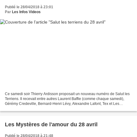
Publié le 28/04/2018 à 23:01
Par
Les Infos Videos
Ce samedi soir Thierry Ardisson proposait un nouveau numéro de Salut les
Terriens. Il recevait entre autres Laurent Baffie (comme chaque samedi),
Gérémy Credeville, Bernard-Henri Lévy, Alexandre Lafont, Tex et Les
Parisiennes (Arielle Dombasle, Mareva...
Les Mystères de l'amour du 28 avril
Publié le 28/04/2018 à 21:48