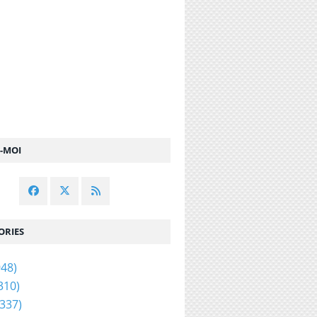
Z-MOI
ORIES
48)
310)
337)