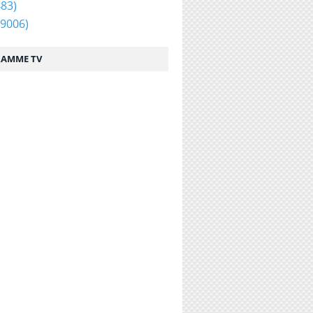
83)
9006)
AMME TV