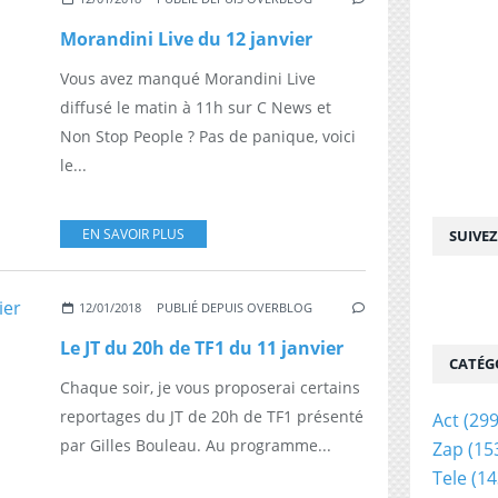
Morandini Live du 12 janvier
Vous avez manqué Morandini Live
diffusé le matin à 11h sur C News et
Non Stop People ? Pas de panique, voici
le...
EN SAVOIR PLUS
SUIVE
12/01/2018
PUBLIÉ DEPUIS OVERBLOG
Le JT du 20h de TF1 du 11 janvier
CATÉG
Chaque soir, je vous proposerai certains
reportages du JT de 20h de TF1 présenté
Act
(299
par Gilles Bouleau. Au programme...
Zap
(15
Tele
(14