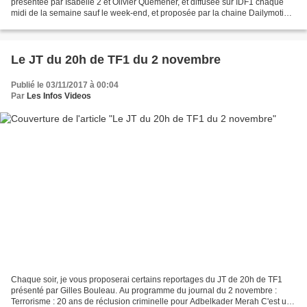
présentée par Isabelle 2 et Olivier Quéméner, et diffusée sur IDF1 chaque
midi de la semaine sauf le week-end, et proposée par la chaine Dailymotion
d'Isabelle 2. Regarder la vidéo...
Le JT du 20h de TF1 du 2 novembre
Publié le 03/11/2017 à 00:04
Par
Les Infos Videos
Chaque soir, je vous proposerai certains reportages du JT de 20h de TF1
présenté par Gilles Bouleau. Au programme du journal du 2 novembre :
Terrorisme : 20 ans de réclusion criminelle pour Adbelkader Merah C'est un