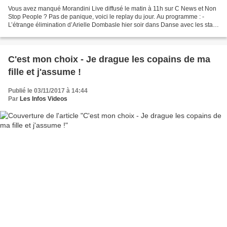
Vous avez manqué Morandini Live diffusé le matin à 11h sur C News et Non
Stop People ? Pas de panique, voici le replay du jour. Au programme : -
L’étrange élimination d’Arielle Dombasle hier soir dans Danse avec les stars
: Une élimination qui avait été...
C'est mon choix - Je drague les copains de ma
fille et j'assume !
Publié le 03/11/2017 à 14:44
Par
Les Infos Videos