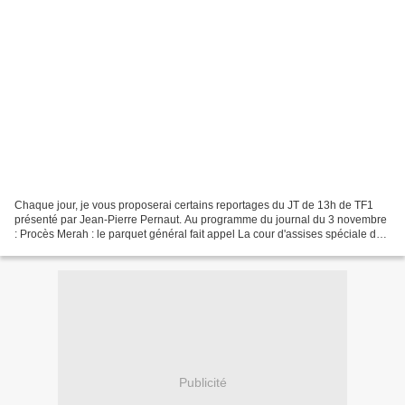
Chaque jour, je vous proposerai certains reportages du JT de 13h de TF1
présenté par Jean-Pierre Pernaut. Au programme du journal du 3 novembre
: Procès Merah : le parquet général fait appel La cour d'assises spéciale de
Paris a condamné jeudi à 20 ans...
Publicité