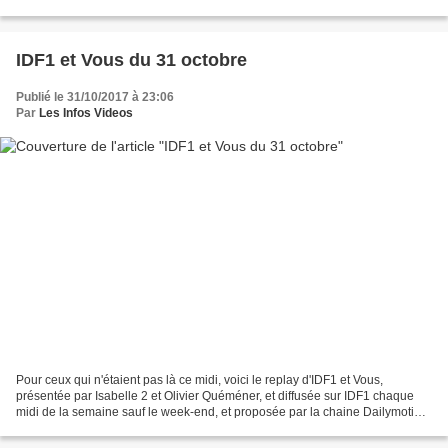
dossiers brûlants du gouvernement Philippe,...
IDF1 et Vous du 31 octobre
Publié le 31/10/2017 à 23:06
Par
Les Infos Videos
Pour ceux qui n'étaient pas là ce midi, voici le replay d'IDF1 et Vous,
présentée par Isabelle 2 et Olivier Quéméner, et diffusée sur IDF1 chaque
midi de la semaine sauf le week-end, et proposée par la chaine Dailymotion
d'Isabelle 2. Regarder la vidéo...