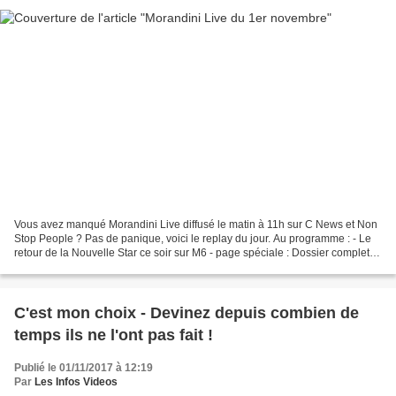
Vous avez manqué Morandini Live diffusé le matin à 11h sur C News et Non
Stop People ? Pas de panique, voici le replay du jour. Au programme : - Le
retour de la Nouvelle Star ce soir sur M6 - page spéciale : Dossier complet
sur le retour très attendu...
C'est mon choix - Devinez depuis combien de
temps ils ne l'ont pas fait !
Publié le 01/11/2017 à 12:19
Par
Les Infos Videos