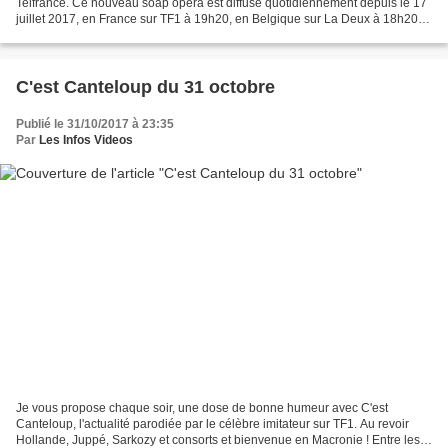
Telfrance. Ce nouveau soap opera est diffusé quotidiennement depuis le 17
juillet 2017, en France sur TF1 à 19h20, en Belgique sur La Deux à 18h20,
et en Suisse sur RTS Un à 11h45....
C'est Canteloup du 31 octobre
Publié le 31/10/2017 à 23:35
Par
Les Infos Videos
Je vous propose chaque soir, une dose de bonne humeur avec C'est
Canteloup, l'actualité parodiée par le célèbre imitateur sur TF1. Au revoir
Hollande, Juppé, Sarkozy et consorts et bienvenue en Macronie ! Entre les