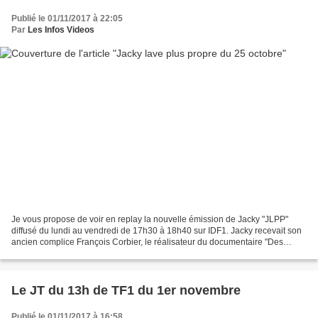
Publié le 01/11/2017 à 22:05
Par
Les Infos Videos
Je vous propose de voir en replay la nouvelle émission de Jacky "JLPP"
diffusé du lundi au vendredi de 17h30 à 18h40 sur IDF1. Jacky recevait son
ancien complice François Corbier, le réalisateur du documentaire "Des
traces dans la mémoire des masses",...
Le JT du 13h de TF1 du 1er novembre
Publié le 01/11/2017 à 16:58