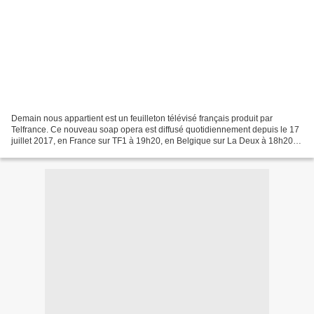
Demain nous appartient est un feuilleton télévisé français produit par
Telfrance. Ce nouveau soap opera est diffusé quotidiennement depuis le 17
juillet 2017, en France sur TF1 à 19h20, en Belgique sur La Deux à 18h20,
et en Suisse sur RTS Un à 11h45....