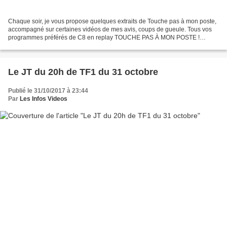
Chaque soir, je vous propose quelques extraits de Touche pas à mon poste,
accompagné sur certaines vidéos de mes avis, coups de gueule. Tous vos
programmes préférés de C8 en replay TOUCHE PAS À MON POSTE !
revient pour sa sixième saison avec une nouvelle...
Le JT du 20h de TF1 du 31 octobre
Publié le 31/10/2017 à 23:44
Par
Les Infos Videos