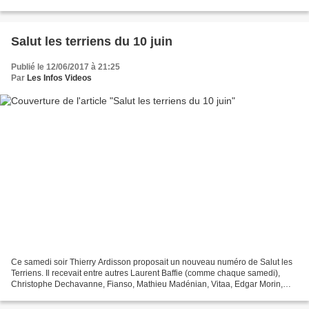
public, l'actualité du jour avec...
Salut les terriens du 10 juin
Publié le 12/06/2017 à 21:25
Par
Les Infos Videos
Ce samedi soir Thierry Ardisson proposait un nouveau numéro de Salut les
Terriens. Il recevait entre autres Laurent Baffie (comme chaque samedi),
Christophe Dechavanne, Fianso, Mathieu Madénian, Vitaa, Edgar Morin,
Pierre & Gilles, Abde Maziane. Au programme...