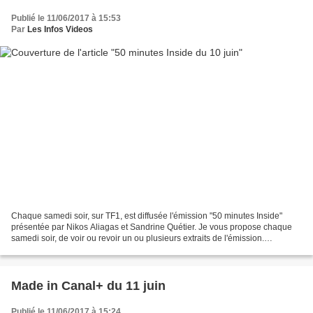
Publié le 11/06/2017 à 15:53
Par
Les Infos Videos
Chaque samedi soir, sur TF1, est diffusée l'émission "50 minutes Inside"
présentée par Nikos Aliagas et Sandrine Quétier. Je vous propose chaque
samedi soir, de voir ou revoir un ou plusieurs extraits de l'émission.
Aujourd'hui : Demain à la Une : Harlan...
Made in Canal+ du 11 juin
Publié le 11/06/2017 à 15:24