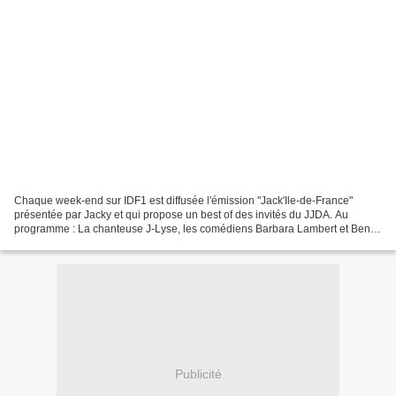
Chaque week-end sur IDF1 est diffusée l'émission "Jack'Ile-de-France"
présentée par Jacky et qui propose un best of des invités du JJDA. Au
programme : La chanteuse J-Lyse, les comédiens Barbara Lambert et Benoit
Laubier pour la pièce de théâtre "Le gâteau...
Publicité