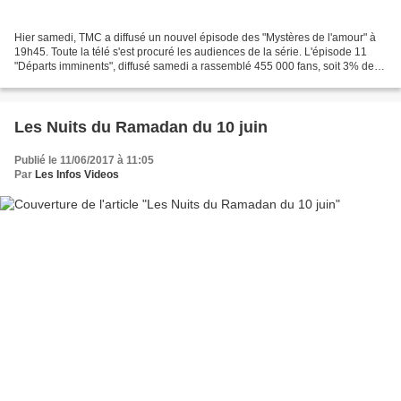
Hier samedi, TMC a diffusé un nouvel épisode des "Mystères de l'amour" à
19h45. Toute la télé s'est procuré les audiences de la série. L'épisode 11
"Départs imminents", diffusé samedi a rassemblé 455 000 fans, soit 3% de
part de marché. Ce soir, un nouvel...
Les Nuits du Ramadan du 10 juin
Publié le 11/06/2017 à 11:05
Par
Les Infos Videos