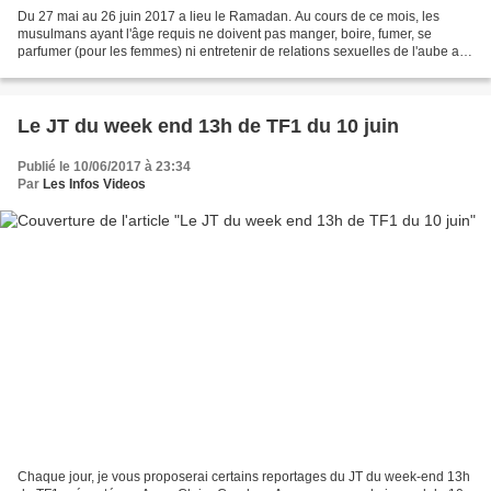
Du 27 mai au 26 juin 2017 a lieu le Ramadan. Au cours de ce mois, les
musulmans ayant l'âge requis ne doivent pas manger, boire, fumer, se
parfumer (pour les femmes) ni entretenir de relations sexuelles de l'aube au
coucher du soleil. IDF1 s'associe à...
Le JT du week end 13h de TF1 du 10 juin
Publié le 10/06/2017 à 23:34
Par
Les Infos Videos
Chaque jour, je vous proposerai certains reportages du JT du week-end 13h