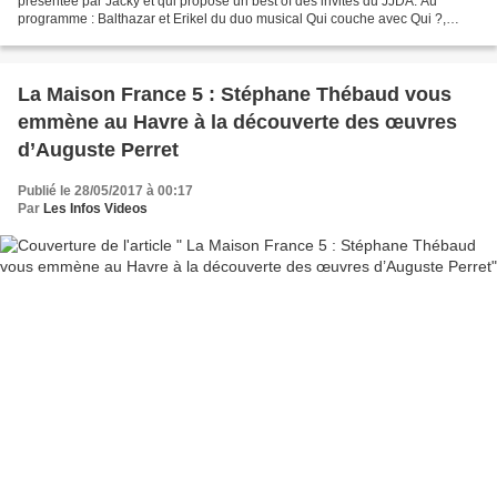
présentée par Jacky et qui propose un best of des invités du JJDA. Au
programme : Balthazar et Erikel du duo musical Qui couche avec Qui ?,
Anne et Mathilde Ramade du duo Les Manhattan...
La Maison France 5 : Stéphane Thébaud vous
emmène au Havre à la découverte des œuvres
d’Auguste Perret
Publié le 28/05/2017 à 00:17
Par
Les Infos Videos