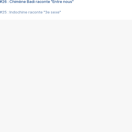
#26 : Chimène Badi raconte "Entre nous"
#25 : Indochine raconte "3e sexe"
#24 : Zaho raconte "C'est chelou"
#23 : Patrick Bruel raconte "Au café des délices"
#22 : Kyo raconte "Le chemin"
#21 : Nolwenn Leroy raconte "Cassé"
#20 : Patrick Hernandez raconte "Born to be alive"
#19 : Lorie raconte "Près de moi"
#18 : Michael Jones raconte "A nos actes manqués" (avec Jean-Jacque
#17 : Khaled raconte "Aïcha"
#16 : Corneille raconte "Parce qu'on vient de loin"
#15 : Indochine raconte "L'aventurier"
14 : Lorie raconte "Sur un air latino"