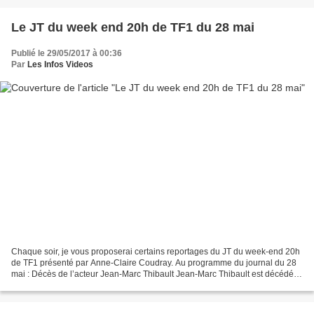
Le JT du week end 20h de TF1 du 28 mai
Publié le 29/05/2017 à 00:36
Par
Les Infos Videos
Chaque soir, je vous proposerai certains reportages du JT du week-end 20h
de TF1 présenté par Anne-Claire Coudray. Au programme du journal du 28
mai : Décès de l’acteur Jean-Marc Thibault Jean-Marc Thibault est décédé
ce matin à l'âge de 93 ans. L'acteur...