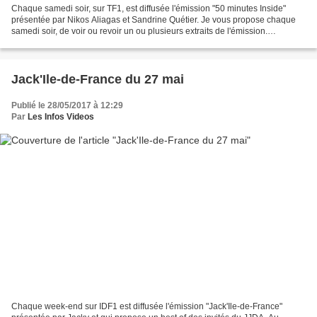
Chaque samedi soir, sur TF1, est diffusée l'émission "50 minutes Inside"
présentée par Nikos Aliagas et Sandrine Quétier. Je vous propose chaque
samedi soir, de voir ou revoir un ou plusieurs extraits de l'émission.
Aujourd'hui : Portrait – Valérie Lemercier...
Jack'Ile-de-France du 27 mai
Publié le 28/05/2017 à 12:29
Par
Les Infos Videos
Chaque week-end sur IDF1 est diffusée l'émission "Jack'Ile-de-France"