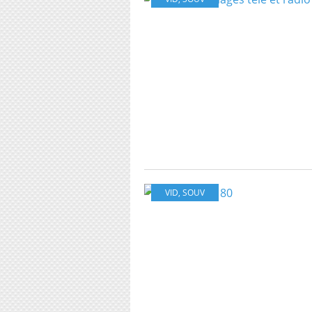
VID
,
SOUV