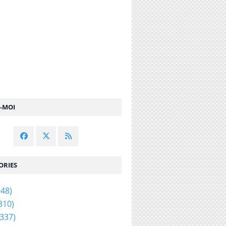
Z-MOI
ORIES
48)
310)
337)