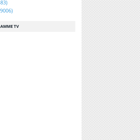
83)
9006)
AMME TV