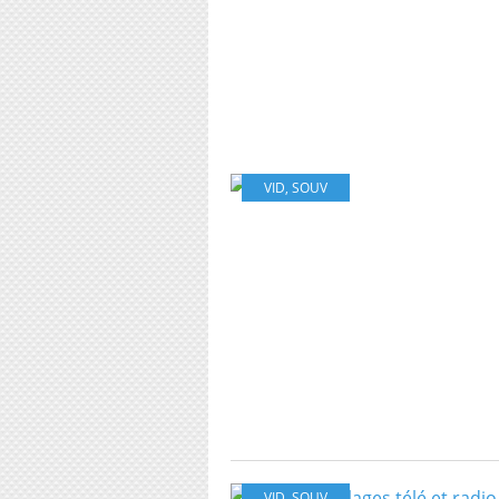
VID
,
SOUV
VID
,
SOUV