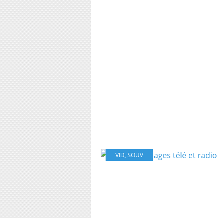
VID
,
SOUV