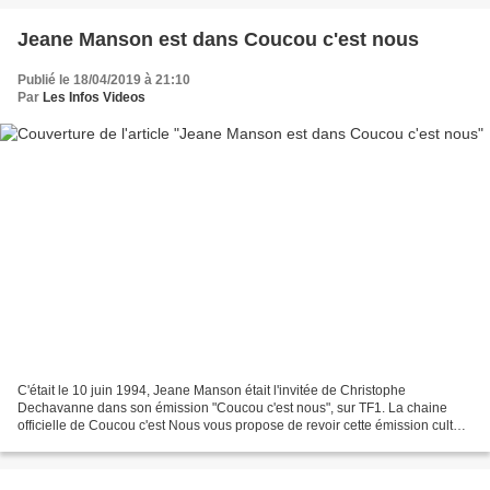
Jeane Manson est dans Coucou c'est nous
Publié le 18/04/2019 à 21:10
Par
Les Infos Videos
C'était le 10 juin 1994, Jeane Manson était l'invitée de Christophe
Dechavanne dans son émission "Coucou c'est nous", sur TF1. La chaine
officielle de Coucou c'est Nous vous propose de revoir cette émission culte.
Abonne toi à la Chaîne de Coucou : http://bit.ly/1BFJAj7...