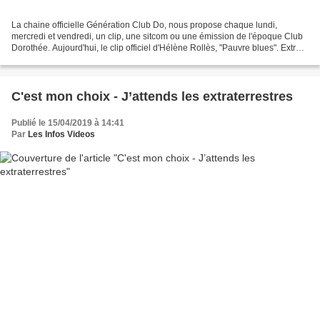
La chaine officielle Génération Club Do, nous propose chaque lundi,
mercredi et vendredi, un clip, une sitcom ou une émission de l'époque Club
Dorothée. Aujourd'hui, le clip officiel d'Hélène Rollès, "Pauvre blues". Extrait
de son album "Le miracle de...
C'est mon choix - J’attends les extraterrestres
Publié le 15/04/2019 à 14:41
Par
Les Infos Videos