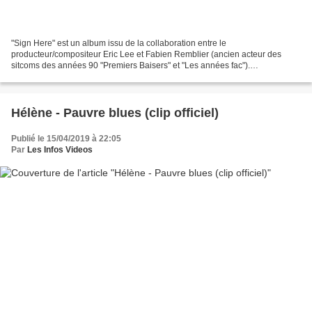
"Sign Here" est un album issu de la collaboration entre le
producteur/compositeur Eric Lee et Fabien Remblier (ancien acteur des
sitcoms des années 90 "Premiers Baisers" et "Les années fac").
L'enregistrement a eu lieu en 1993 dans un studio isolé en...
Hélène - Pauvre blues (clip officiel)
Publié le 15/04/2019 à 22:05
Par
Les Infos Videos