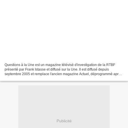
Questions à la Une est un magazine télévisé d'investigation de la RTBF
présenté par Frank Istasse et diffusé sur la Une. Il est diffusé depuis
septembre 2005 et remplace l'ancien magazine Actuel, déprogrammé après
un an de diffusion pour causes de faible...
Publicité