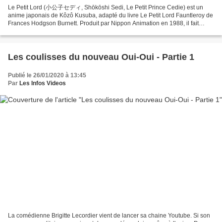
Le Petit Lord (小公子セディ, Shōkōshi Sedi, Le Petit Prince Cedie) est un
anime japonais de Kôzô Kusuba, adapté du livre Le Petit Lord Fauntleroy de
Frances Hodgson Burnett. Produit par Nippon Animation en 1988, il fait
partie de la série World Masterpiece...
Les coulisses du nouveau Oui-Oui - Partie 1
Publié le 26/01/2020 à 13:45
Par
Les Infos Videos
La comédienne Brigitte Lecordier vient de lancer sa chaine Youtube. Si son