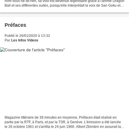
nom vous ne dit rien, sa voix est devenue légendaire grâce à l'anime Dragon
Ball et ses différentes suites, puisqu'elle interprétait la voix de San Goku et
San Gohan. Sa voix enfantine...
Préfaces
Publié le 26/01/2020 à 13:32
Par
Les Infos Videos
Magazine littéraire de 39 minutes en moyenne, Préfaces était réalisé en
partie par la RTF, à Paris, et par la TSR, à Genève. L'émission a été lancée
le 26 octobre 1961 et s'arrêta le 24 juin 1966. Albert Zbinden en assurait la