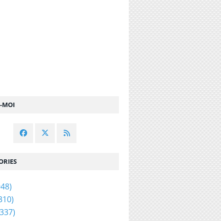
Z-MOI
ORIES
48)
310)
337)