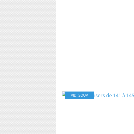
VID
,
SOUV