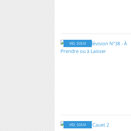
VID
,
SOUV
VID
,
SOUV