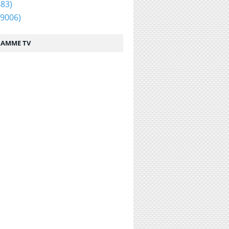
83)
9006)
AMME TV