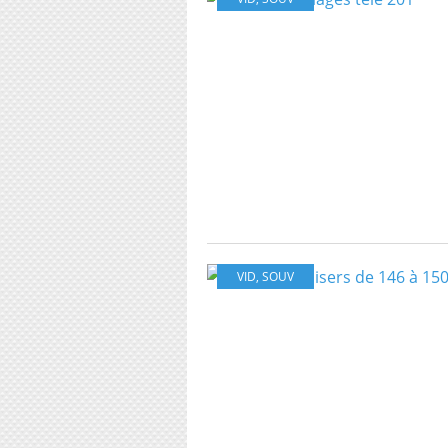
VID
,
SOUV