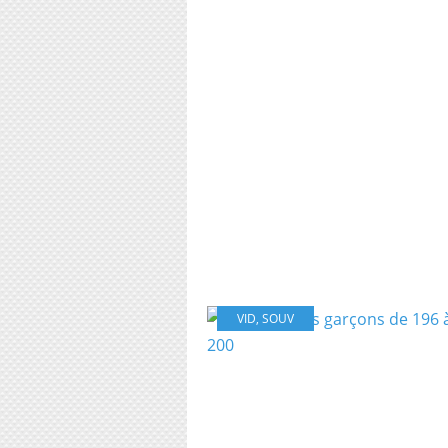
VID
,
SOUV