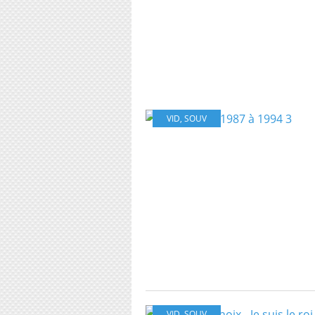
VID
,
SOUV
VID
,
SOUV