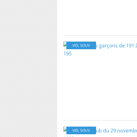
VID
,
SOUV
VID
,
SOUV