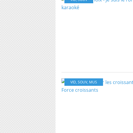
VID
,
SOUV
,
MUS