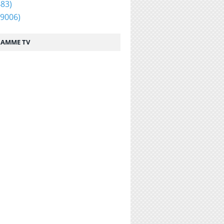
83)
9006)
AMME TV