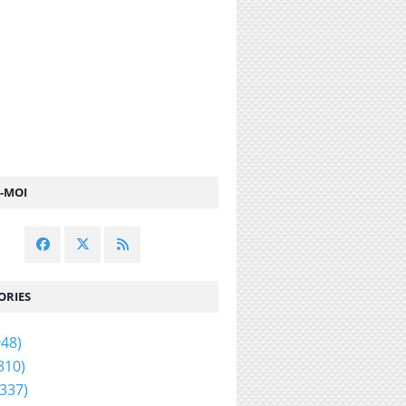
Z-MOI
ORIES
48)
310)
337)