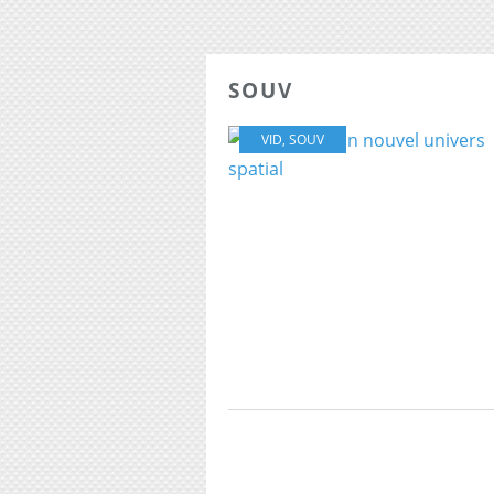
SOUV
VID
,
SOUV