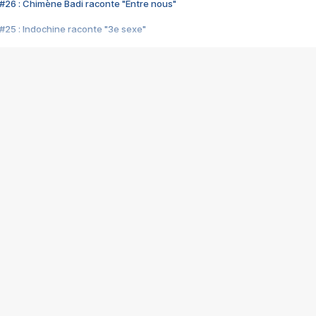
#26 : Chimène Badi raconte "Entre nous"
#25 : Indochine raconte "3e sexe"
#24 : Zaho raconte "C'est chelou"
#23 : Patrick Bruel raconte "Au café des délices"
#22 : Kyo raconte "Le chemin"
#21 : Nolwenn Leroy raconte "Cassé"
#20 : Patrick Hernandez raconte "Born to be alive"
#19 : Lorie raconte "Près de moi"
#18 : Michael Jones raconte "A nos actes manqués" (avec Jean-Jacque
#17 : Khaled raconte "Aïcha"
#16 : Corneille raconte "Parce qu'on vient de loin"
#15 : Indochine raconte "L'aventurier"
14 : Lorie raconte "Sur un air latino"