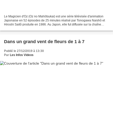
Le Magicien d'Oz (Oz no Mahōtsukai) est une série télévisée d'animation
Japonaise en 52 épisodes de 25 minutes réalisé par Tonogawa Naishô et
Hiroshi Saitô produite en 1986. Au Japon, elle fut diffusée sur la chaîne
Tokyo 12. En France, cette série a...
Dans un grand vent de fleurs de 1 à 7
Publié le 27/12/2019 à 13:30
Par
Les Infos Videos