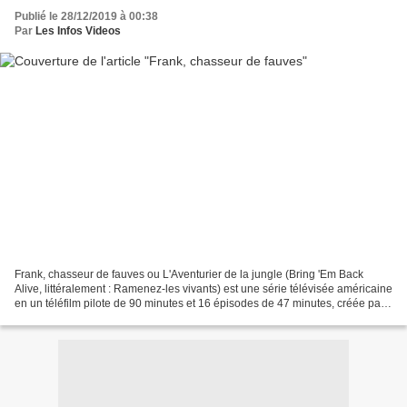
Publié le 28/12/2019 à 00:38
Par
Les Infos Videos
Frank, chasseur de fauves ou L'Aventurier de la jungle (Bring 'Em Back
Alive, littéralement : Ramenez-les vivants) est une série télévisée américaine
en un téléfilm pilote de 90 minutes et 16 épisodes de 47 minutes, créée par
Frank Cardea et George Schenk,...