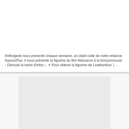
Anthogeek nous présente chaque semaine, un objet culte de notre enfance.
Aujourd'hui, il nous présente la figurine du film Massacre à la tronçonneuse.
↓ Déroule la barre d'infos ↓ 📌 Pour obtenir la figurine de Leatherface ⤵
https://ebay.to/355suht 📌 Pour...