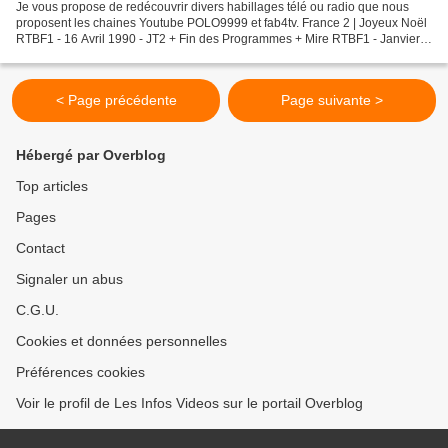
Je vous propose de redécouvrir divers habillages télé ou radio que nous
proposent les chaines Youtube POLO9999 et fab4tv. France 2 | Joyeux Noël
RTBF1 - 16 Avril 1990 - JT2 + Fin des Programmes + Mire RTBF1 - Janvier
2003 - Séquence + Intro "Ecran Témoin"...
< Page précédente
Page suivante >
Hébergé par Overblog
Top articles
Pages
Contact
Signaler un abus
C.G.U.
Cookies et données personnelles
Préférences cookies
Voir le profil de Les Infos Videos sur le portail Overblog