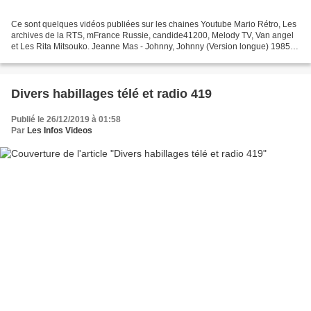
Ce sont quelques vidéos publiées sur les chaines Youtube Mario Rétro, Les
archives de la RTS, mFrance Russie, candide41200, Melody TV, Van angel
et Les Rita Mitsouko. Jeanne Mas - Johnny, Johnny (Version longue) 1985
Les Rita Mitsouko - Andy (Clip Officiel)...
Divers habillages télé et radio 419
Publié le 26/12/2019 à 01:58
Par
Les Infos Videos