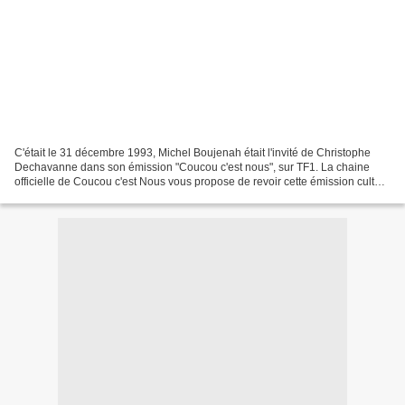
C'était le 31 décembre 1993, Michel Boujenah était l'invité de Christophe
Dechavanne dans son émission "Coucou c'est nous", sur TF1. La chaine
officielle de Coucou c'est Nous vous propose de revoir cette émission culte.
Abonne toi à la Chaîne de Coucou...