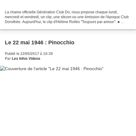
La chaine officielle Génération Club Do, nous propose chaque lundi,
mercredi et vendredi, un clip, une sitcom ou une émission de l'époque Club
Dorothée. Aujourd'hui, le clip d'Hélène Rollès "Toujours par amour". ►
Abonnez-vous à Génération Club Do ! http://bit.ly/1ozrNSE...
Le 22 mai 1946 : Pinocchio
Publié le 22/05/2017 à 10:39
Par
Les Infos Videos