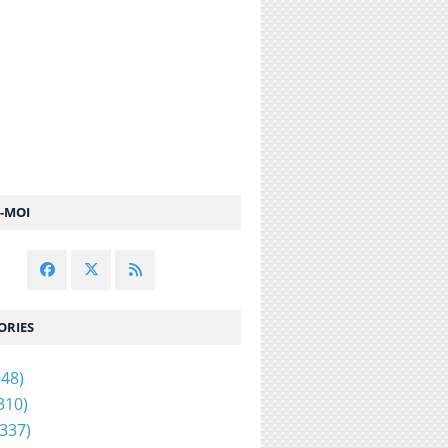
Z-MOI
ORIES
48)
310)
337)