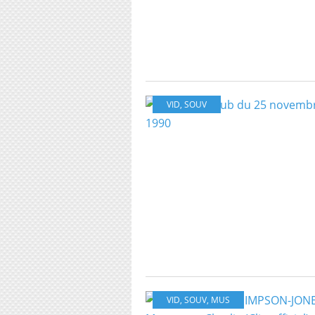
VID
,
SOUV
VID
,
SOUV
,
MUS