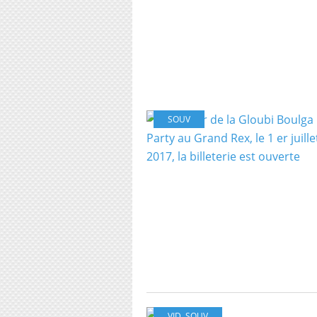
SOUV
VID
,
SOUV