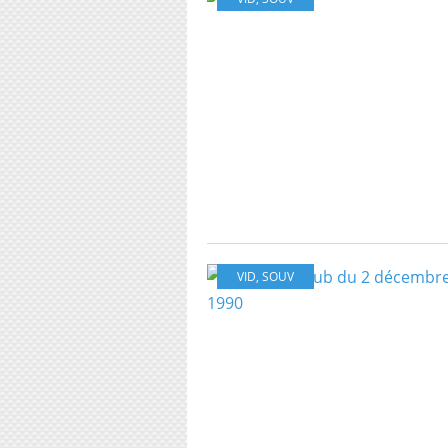
VID
,
SOUV