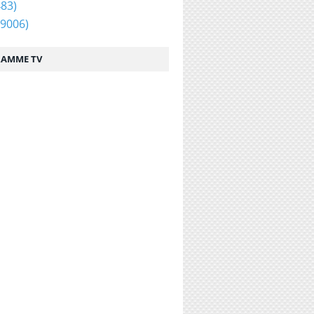
83)
9006)
AMME TV