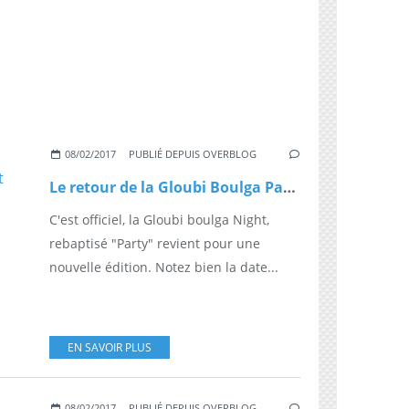
08/02/2017
PUBLIÉ DEPUIS OVERBLOG
Le retour de la Gloubi Boulga Party au Grand Rex, le 1 er juillet 2017, la billeterie est ouverte
C'est officiel, la Gloubi boulga Night,
rebaptisé "Party" revient pour une
nouvelle édition. Notez bien la date...
EN SAVOIR PLUS
08/02/2017
PUBLIÉ DEPUIS OVERBLOG