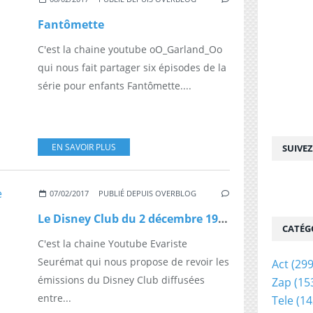
Fantômette
C'est la chaine youtube oO_Garland_Oo
qui nous fait partager six épisodes de la
série pour enfants Fantômette....
EN SAVOIR PLUS
SUIVE
07/02/2017
PUBLIÉ DEPUIS OVERBLOG
Le Disney Club du 2 décembre 1990
CATÉG
C'est la chaine Youtube Evariste
Seurémat qui nous propose de revoir les
Act
(299
émissions du Disney Club diffusées
Zap
(15
entre...
Tele
(14