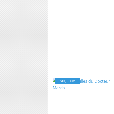
VID
,
SOUV