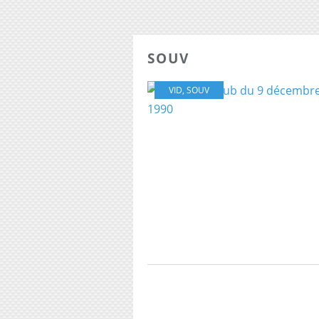
SOUV
VID
,
SOUV