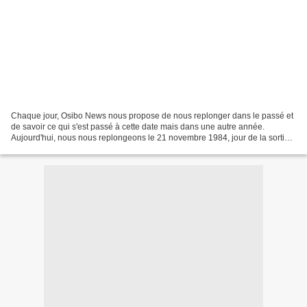
Chaque jour, Osibo News nous propose de nous replonger dans le passé et
de savoir ce qui s'est passé à cette date mais dans une autre année.
Aujourd'hui, nous nous replongeons le 21 novembre 1984, jour de la sortie
du film "L'histoire sans fin". Nous...