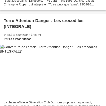
"Salut les copains". Diffusée sur TF1 durant l'été 1996. Dans cet extrait,
Christophe Rippert qui interprète : "Tu es tout c'que j'aime". 23/08/96
Christophe Rippert interprète son...
Terre Attention Danger : Les crocodiles
(INTEGRALE)
Publié le 18/11/2016 à 18:33
Par
Les Infos Videos
La chaine officielle Génération Club Do, nous propose chaque lundi,