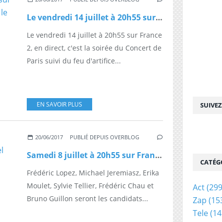
Le vendredi 14 juillet à 20h55 sur France 2 : Le concert de Paris et le feu d'artifice
Le vendredi 14 juillet à 20h55 sur France
2, en direct, c'est la soirée du Concert de
Paris suivi du feu d'artifice...
EN SAVOIR PLUS
SUIVE
20/06/2017
PUBLIÉ DEPUIS OVERBLOG
Samedi 8 juillet à 20h55 sur France 2, Frédéric Lopez, Michael Jeremiasz, Erika Moulet, Sylvie Tellier, Frédéric Chau et Bruno Guillon dans Fort Boyard
CATÉG
Frédéric Lopez, Michael Jeremiasz, Erika
Moulet, Sylvie Tellier, Frédéric Chau et
Act
(299
Bruno Guillon seront les candidats...
Zap
(15
Tele
(14