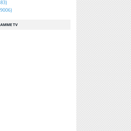
83)
9006)
AMME TV