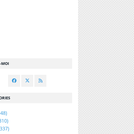
Z-MOI
ORIES
48)
310)
337)