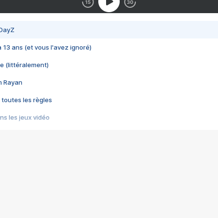
 DayZ
 a 13 ans (et vous l'avez ignoré)
e (littéralement)
im Rayan
 toutes les règles
s les jeux vidéo
us choquant de Rockstar ? - Le scandale BULLY
e plus moche de Steam
du RÊVE tourne au CAUCHEMAR
pendant 8 heures
it… à tort