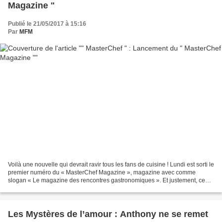
Magazine "
Publié le 21/05/2017 à 15:16
Par
MFM
Voilà une nouvelle qui devrait ravir tous les fans de cuisine ! Lundi est sorti le
premier numéro du « MasterChef Magazine », magazine avec comme
slogan « Le magazine des rencontres gastronomiques ». Et justement, ce
projet est le fruit d’une rencontre...
Les Mystères de l’amour : Anthony ne se remet