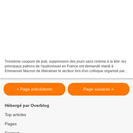
Troisième coupure de pub, suppression des jours sans cinéma à la télé: les
principaux patrons de l'audiovisuel en France ont demandé mardi à
Emmanuel Macron de libéraliser le secteur lors d'un colloque organisé par
le cabinet NPA et Le Figaro. "On voit...
< Page précédente
Page suivante >
Hébergé par Overblog
Top articles
Pages