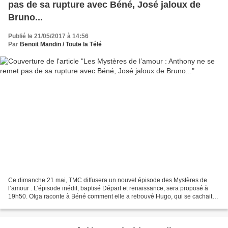
pas de sa rupture avec Béné, José jaloux de
Bruno...
Publié le 21/05/2017 à 14:56
Par
Benoit Mandin / Toute la Télé
Ce dimanche 21 mai, TMC diffusera un nouvel épisode des Mystères de
l’amour . L’épisode inédit, baptisé Départ et renaissance, sera proposé à
19h50. Olga raconte à Béné comment elle a retrouvé Hugo, qui se cachait
derrière un buisson pour échapper à la...