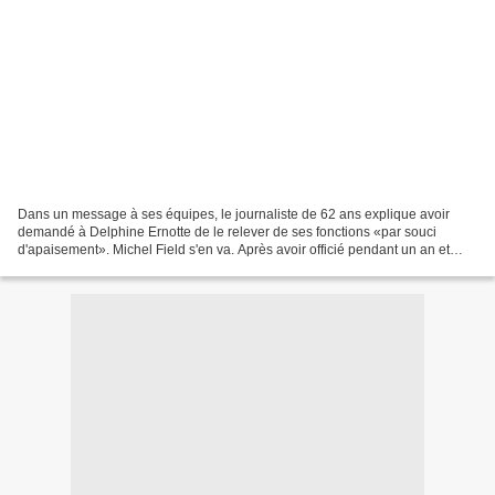
Dans un message à ses équipes, le journaliste de 62 ans explique avoir
demandé à Delphine Ernotte de le relever de ses fonctions «par souci
d'apaisement». Michel Field s'en va. Après avoir officié pendant un an et
demi à la direction de l'information...