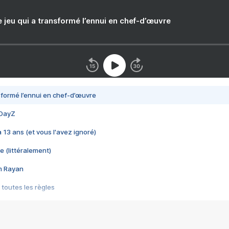
e jeu qui a transformé l’ennui en chef-d’œuvre
nsformé l’ennui en chef-d’œuvre
 DayZ
 a 13 ans (et vous l'avez ignoré)
e (littéralement)
im Rayan
 toutes les règles
s les jeux vidéo
us choquant de Rockstar ? - Le scandale BULLY