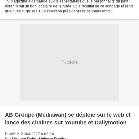
TV Magazine a demandé aux téléspectateurs quelle personnalité du petit
écran ferait un bon locataire de l'Elysée. Et le résultat de ce sondage réserve
quelques surprises. Et si l'élection présidentielle se jouait entre
présentateurs télé, qui l'emporterait...
Publicité
AB Groupe (Mediawan) se déploie sur le web et
lance des chaînes sur Youtube et Dailymotion
Publié le 21/04/2017 à 02:14
Par
Maxime Raby / Univers Freebox