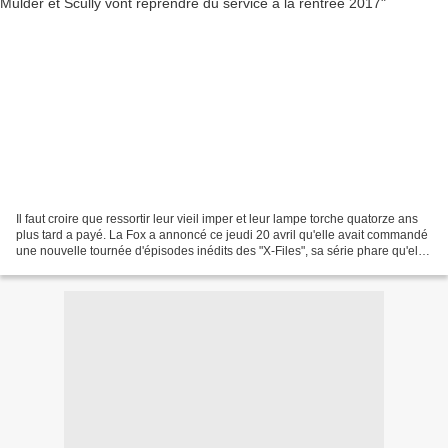
Il faut croire que ressortir leur vieil imper et leur lampe torche quatorze ans
plus tard a payé. La Fox a annoncé ce jeudi 20 avril qu'elle avait commandé
une nouvelle tournée d'épisodes inédits des "X-Files", sa série phare qu'elle
avait déjà ressuscitée...