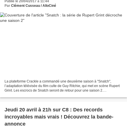
Publié le 20/04/2017 à 11:44
Par
Clément Cusseau / AlloCiné
La plateforme Crackle a commandé une deuxième saison à "Snatch",
l’adaptation télévisée du film culte de Guy Ritchie, qui met en scène Rupert
Grint. Les escrocs de Snatch seront de retour pour une saison 2.
L’adaptation télévisée du film culte de Guy...
Jeudi 20 avril à 21h sur C8 : Des records
incroyables mais vrais ! Découvrez la bande-
annonce