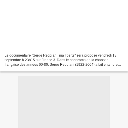
Le documentaire "Serge Reggiani, ma liberté" sera proposé vendredi 13
septembre à 23h15 sur France 3. Dans le panorama de la chanson
française des années 60-80, Serge Reggiani (1922-2004) a fait entendre
une voix originale qui a su toucher le public comme...