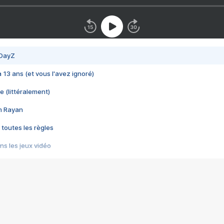
 DayZ
 a 13 ans (et vous l'avez ignoré)
e (littéralement)
im Rayan
 toutes les règles
s les jeux vidéo
us choquant de Rockstar ? - Le scandale BULLY
e plus moche de Steam
du RÊVE tourne au CAUCHEMAR
pendant 8 heures