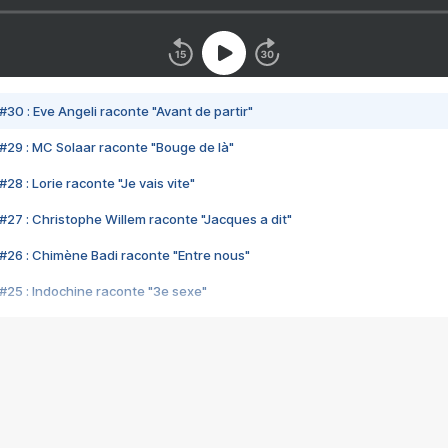
#30 : Eve Angeli raconte "Avant de partir"
#29 : MC Solaar raconte "Bouge de là"
28 : Lorie raconte "Je vais vite"
#27 : Christophe Willem raconte "Jacques a dit"
#26 : Chimène Badi raconte "Entre nous"
#25 : Indochine raconte "3e sexe"
#24 : Zaho raconte "C'est chelou"
#23 : Patrick Bruel raconte "Au café des délices"
#22 : Kyo raconte "Le chemin"
#21 : Nolwenn Leroy raconte "Cassé"