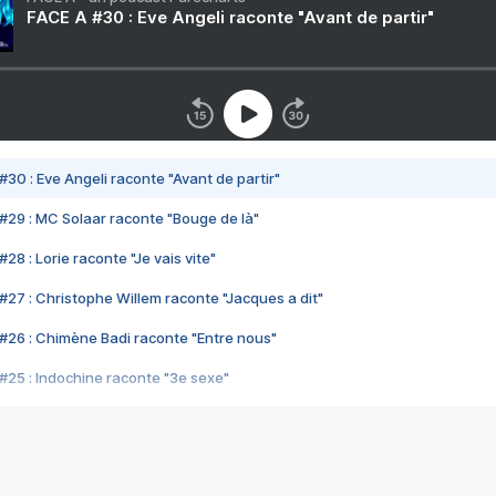
FACE A #30 : Eve Angeli raconte "Avant de partir"
#30 : Eve Angeli raconte "Avant de partir"
#29 : MC Solaar raconte "Bouge de là"
28 : Lorie raconte "Je vais vite"
#27 : Christophe Willem raconte "Jacques a dit"
#26 : Chimène Badi raconte "Entre nous"
#25 : Indochine raconte "3e sexe"
#24 : Zaho raconte "C'est chelou"
#23 : Patrick Bruel raconte "Au café des délices"