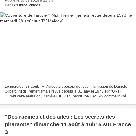
Publié le 30/07/2019 à 12:04
Par
Les Infos Videos
Le mercredi 28 août, TV Melody proposera de revoir l'émission de Danièle
Gilbert, "Midi Trente" jamais revue depuis le 31 janvier 1973 sur l'ORTF.
Durant cette émission, Danièle GILBERT reçoit Joe DASSIN comme invité
d'honneur. Avec également la participation...
"Des racines et des ailes : Les secrets des
pharaons" dimanche 11 août à 16h15 sur France
3