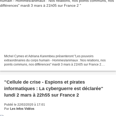
Michel Cymes et Adriana Karembeu présenteront "Les pouvoirs
extraordinaires du corps humain - Hommes/animaux : Nos relations, nos
points communs, nos différences" mardi 3 mars à 21h05 sur France 2.
Savez-vous que : > Le guépard est l’animal le plus rapide...
"Cellule de crise - Espions et pirates
informatiques : La cyberguerre est déclarée"
lundi 2 mars à 22h55 sur France 2
Publié le 22/02/2020 à 17:01
Par
Les Infos Vidéos