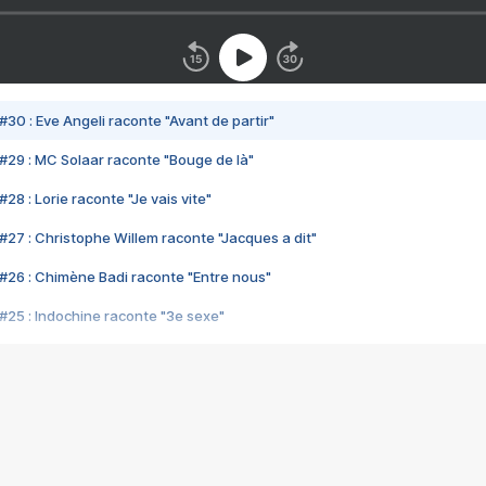
#30 : Eve Angeli raconte "Avant de partir"
#29 : MC Solaar raconte "Bouge de là"
28 : Lorie raconte "Je vais vite"
#27 : Christophe Willem raconte "Jacques a dit"
#26 : Chimène Badi raconte "Entre nous"
#25 : Indochine raconte "3e sexe"
#24 : Zaho raconte "C'est chelou"
#23 : Patrick Bruel raconte "Au café des délices"
#22 : Kyo raconte "Le chemin"
#21 : Nolwenn Leroy raconte "Cassé"