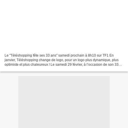
Le "Téléshopping fête ses 33 ans" samedi prochain à 8h10 sur TF1 En
janvier, Téléshopping change de logo, pour un logo plus dynamique, plus
optimiste et plus chaleureux ! Le samedi 29 février, à l’occasion de son 33è
anniversaire, émission événement de...