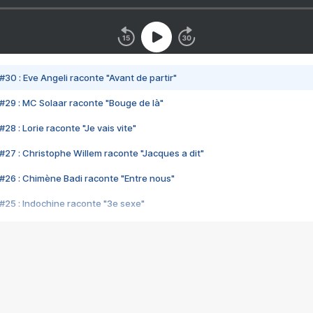
#30 : Eve Angeli raconte "Avant de partir"
#29 : MC Solaar raconte "Bouge de là"
28 : Lorie raconte "Je vais vite"
#27 : Christophe Willem raconte "Jacques a dit"
#26 : Chimène Badi raconte "Entre nous"
#25 : Indochine raconte "3e sexe"
#24 : Zaho raconte "C'est chelou"
#23 : Patrick Bruel raconte "Au café des délices"
#22 : Kyo raconte "Le chemin"
#21 : Nolwenn Leroy raconte "Cassé"