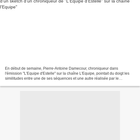
En début de semaine, Pierre-Antoine Damecour, chroniqueur dans
l'émission "L'Equipe d'Estelle" sur la chaîne L'Equipe, pointait du doigt les
similitudes entre une de ses séquences et une autre réalisée par le
magazine "Stade 2" sur France 2. "Nous sommes...