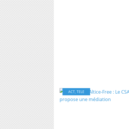
ACT
,
TELE