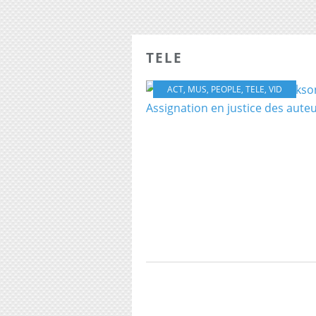
TELE
ACT
,
MUS
,
PEOPLE
,
TELE
,
VID