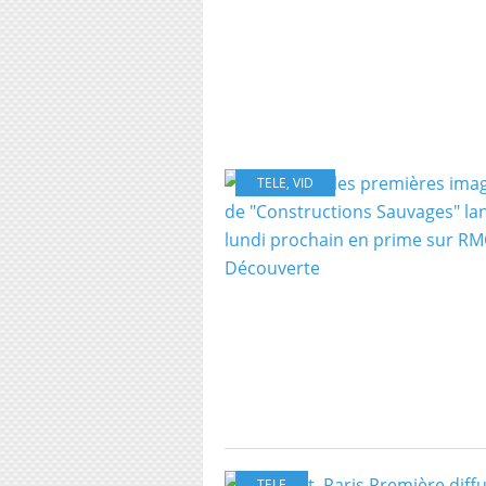
TELE
,
VID
TELE