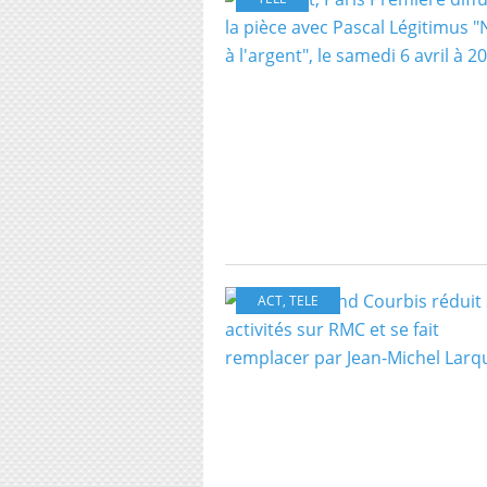
ACT
,
TELE