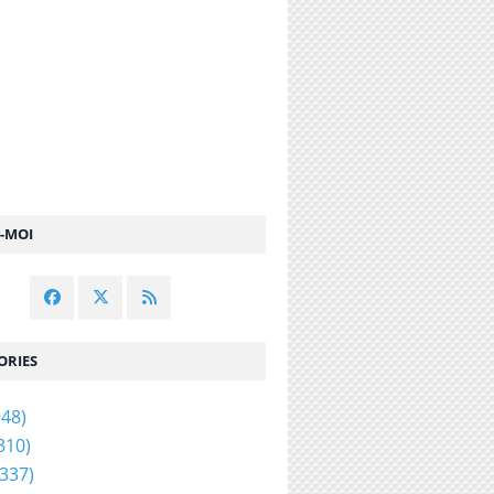
Z-MOI
ORIES
48)
310)
337)