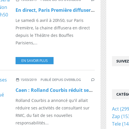
En direct, Paris Première diffusera la pièce avec Pascal Légitimus "Non à l'argent", le samedi 6 avril à 20h50
Le samedi 6 avril à 20h50, sur Paris
Première, la chaine diffusera en direct
depuis le Théâtre des Bouffes
Parisiens,...
EN SAVOIR PLUS
SUIVE
15/03/2019
PUBLIÉ DEPUIS OVERBLOG
Caen : Rolland Courbis réduit ses activités sur RMC et se fait remplacer par Jean-Michel Larqué
CATÉG
Rolland Courbis a annoncé qu'il allait
réduire ses activités de consultant sur
Act
(299
RMC, du fait de ses nouvelles
Zap
(15
responsabilités...
Tele
(14