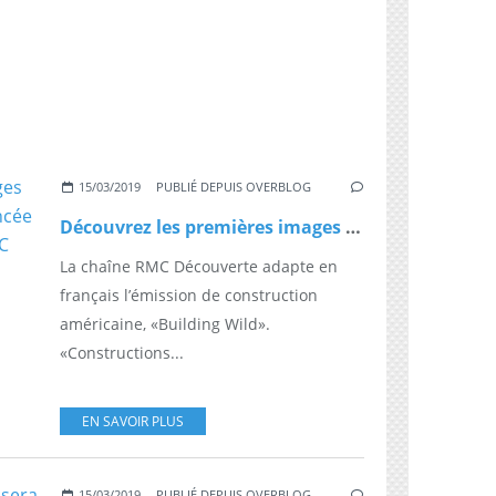
15/03/2019
PUBLIÉ DEPUIS OVERBLOG
Découvrez les premières images de "Constructions Sauvages" lancée lundi prochain en prime sur RMC Découverte
La chaîne RMC Découverte adapte en
français l’émission de construction
américaine, «Building Wild».
«Constructions...
EN SAVOIR PLUS
15/03/2019
PUBLIÉ DEPUIS OVERBLOG