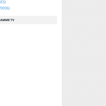
83)
9006)
AMME TV