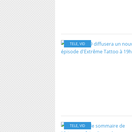
TELE
,
VID
TELE
,
VID