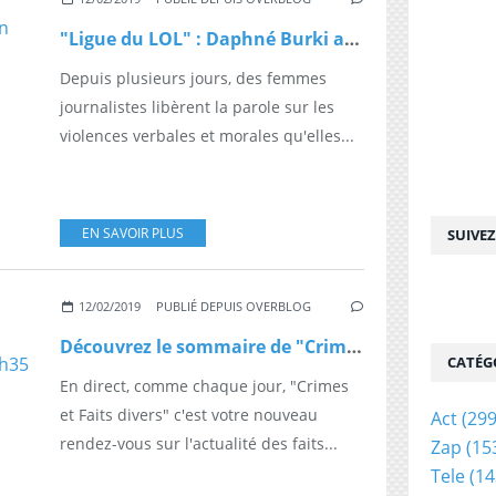
"Ligue du LOL" : Daphné Burki attaque Vincent Glad, son ancien collègue du Grand Journal
Depuis plusieurs jours, des femmes
journalistes libèrent la parole sur les
violences verbales et morales qu'elles...
EN SAVOIR PLUS
SUIVE
12/02/2019
PUBLIÉ DEPUIS OVERBLOG
Découvrez le sommaire de "Crimes et faits divers, la quotidienne" tout à l'heure à 13h35 en direct sur NRJ12
CATÉG
En direct, comme chaque jour, "Crimes
et Faits divers" c'est votre nouveau
Act
(299
rendez-vous sur l'actualité des faits...
Zap
(15
Tele
(14