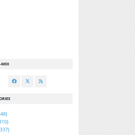
Z-MOI
ORIES
48)
310)
337)