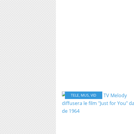
TELE
,
MUS
,
VID