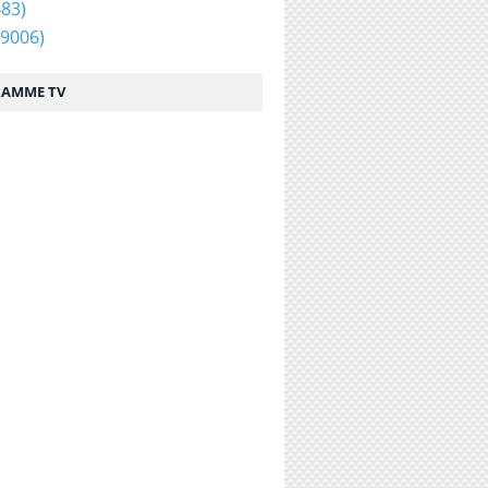
83)
9006)
AMME TV