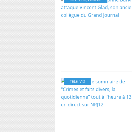
TELE
,
VID