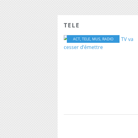
TELE
ACT
,
TELE
,
MUS
,
RADIO